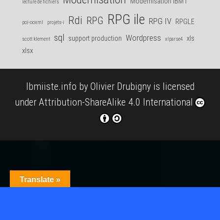
Modernisation IBM i
lecture de fichiers
RPG ile
Rdi
RPG
RPG IV
RPGLE
poi-ooxml
projets-i
sql
Wordpress
support production
xls
scott klement
xlparse4
xlsx
Ibmiiste.info
by
Olivier Drubigny
is licensed
under
Attribution-ShareAlike 4.0 International
Translate »