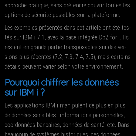
approche pra­tique, sans pré­tendre cou­vrir toutes les
options de sécu­ri­té pos­sibles sur la plateforme.
Les exemples pré­sen­tés dans cet article ont été tes­
tés sur IBM i 7.1, avec la base inté­grée Db2 for i. Ils
res­tent en grande par­tie trans­po­sables sur des ver­
sions plus récentes (7.2, 7.3, 7.4, 7.5), mais cer­tains
détails peuvent varier selon votre environnement.
Pour­quoi chif­frer les don­nées
sur IBM i ?
Les appli­ca­tions IBM i mani­pulent de plus en plus
de don­nées sen­sibles : infor­ma­tions per­son­nelles,
coor­don­nées ban­caires, don­nées de san­té, etc. Dans
beau­coup de sys­tèmes his­to­riques, ces don­nées