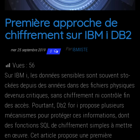
g
a
Pre­mière approche de
t
i
chif­fre­ment sur IBM i DB2
o
n
Par
IBMIISTE
mer 25 septembre 2019
0
Vues :
56
Sur IBM i, les don­nées sen­sibles sont sou­vent sto­
ckées depuis des années dans des fichiers phy­siques
deve­nus cri­tiques, sans chif­fre­ment ni contrôle fin
des accès. Pour­tant, Db2 for i pro­pose plu­sieurs
méca­nismes pour pro­té­ger ces infor­ma­tions, dont
des fonc­tions SQL de chif­fre­ment simples à mettre
en œuvre. Cet article pro­pose une pre­mière