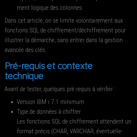
ment logique des colonnes.
Dans cet article, on se limite volon­tai­re­ment aux
fonc­tions SQL de chiffrement/déchiffrement pour
illus­trer la démarche, sans entrer dans la ges­tion
avan­cée des clés.
Pré-requis et contexte
technique
Avant de tes­ter, quelques pré-requis à vérifier :
Ver­sion IBM i 7.1 minimum
Type de don­nées à chif­frer
Les fonc­tions SQL de chif­fre­ment attendent un
for­mat pré­cis (CHAR, VARCHAR, éven­tuel­le­