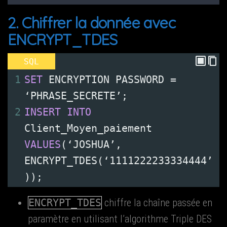
2. Chif­frer la don­née avec
ENCRYPT_TDES
SQL
1
SET
 ENCRYPTION PASSWORD 
=
‘PHRASE_SECRETE’
;
2
INSERT
INTO
Client_Moyen_paiement 
VALUES
(
‘JOSHUA’
,
ENCRYPT_TDES
(
‘1111222233334444’
))
;
ENCRYPT_TDES
chiffre la chaîne pas­sée en
para­mètre en uti­li­sant l’algorithme Triple DES