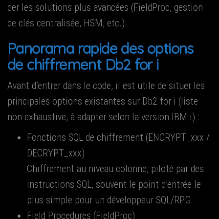
der les solu­tions plus avan­cées (Field­Proc, ges­tion
de clés cen­tra­li­sée, HSM, etc.).
Pano­ra­ma rapide des options
de chif­fre­ment Db2 for i
Avant d’entrer dans le code, il est utile de situer les
prin­ci­pales options exis­tantes sur Db2 for i (liste
non exhaus­tive, à adap­ter selon la ver­sion IBM i) :
Fonc­tions SQL de chif­fre­ment (ENCRYPT_xxx /
DECRYPT_xxx)
Chif­fre­ment au niveau colonne, pilo­té par des
ins­truc­tions SQL, sou­vent le point d’entrée le
plus simple pour un déve­lop­peur SQL/RPG.
Field Pro­ce­dures (Field­Proc)