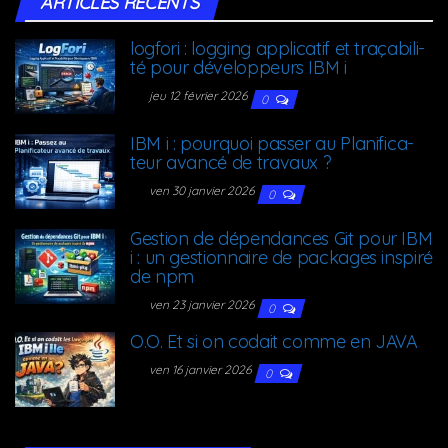
ARTICLES RÉCENTS
log­fo­ri : log­ging appli­ca­tif et tra­ça­bi­li­
té pour déve­lop­peurs IBM i
jeu 12 février 2026
0
IBM i : pour­quoi pas­ser au Pla­ni­fi­ca­
teur avan­cé de travaux ?
ven 30 janvier 2026
0
Ges­tion de dépen­dances Git pour IBM
i : un ges­tion­naire de packages ins­pi­ré
de npm
ven 23 janvier 2026
0
O.O. Et si on codait comme en JAVA
ven 16 janvier 2026
0