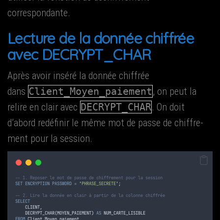
correspondante.
Lec­ture de la don­née chif­frée
avec DECRYPT_CHAR
Après avoir insé­ré la don­née chif­frée
dans
Client_Moyen_paiement
, on peut la
relire en clair avec
DECRYPT_CHAR
. On doit
d’abord redé­fi­nir le même mot de passe de chif­fre­
ment pour la session.
-- 1. Reposer le mot de passe de chiffrement pour la session
SET
ENCRYPTION
PASSWORD
=
'
PHRASE_SECRETE
'
;
-- 2. Lire la donnée en clair à partir de la colonne chiffrée
SELECT
    CLIENT,
    DECRYPT_CHAR(MOYEN_PAIEMENT) 
AS
 NUM_CARTE_LISIBLE
FROM
 Client_Moyen_paiement