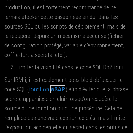
pro­duc­tion, il est for­te­ment recom­man­dé de ne
jamais sto­cker cette pass­phrase en dur dans les
sources SQL ou les scripts de déploie­ment, mais de
la récu­pé­rer depuis un méca­nisme sécu­ri­sé (fichier
de confi­gu­ra­tion pro­té­gé, variable d’environnement,
coffre-fort à secrets, etc.).
Limi­ter la visi­bi­li­té dans le code SQL Db2 for i
Sur IBM i, il est éga­le­ment pos­sible d’obfusquer le
code SQL (
fonc­tion
WRAP
) afin d’éviter que la phrase
secrète appa­raisse en clair lorsqu’on récu­père le
source d’une fonc­tion ou d’une pro­cé­dure. Cela ne
rem­place pas une vraie ges­tion de clés, mais limite
l’exposition acci­den­telle du secret dans les outils de