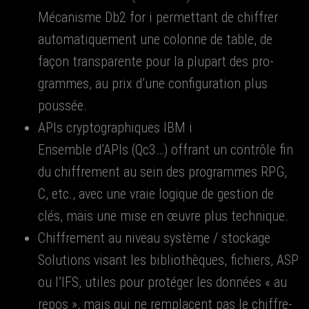
Méca­nisme Db2 for i per­met­tant de chif­frer
auto­ma­ti­que­ment une colonne de table, de
façon trans­pa­rente pour la plu­part des pro­
grammes, au prix d’une confi­gu­ra­tion plus
poussée.
APIs cryp­to­gra­phiques IBM i
Ensemble d’APIs (Qc3…) offrant un contrôle fin
du chif­fre­ment au sein des pro­grammes RPG,
C, etc., avec une vraie logique de ges­tion de
clés, mais une mise en œuvre plus technique.
Chif­fre­ment au niveau sys­tème / sto­ckage
Solu­tions visant les biblio­thèques, fichiers, ASP
ou l’IFS, utiles pour pro­té­ger les don­nées « au
repos », mais qui ne rem­placent pas le chif­fre­