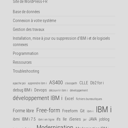
Site de WordPress-FR
Base de données
Connexion à votre système
Gestion des travaux
Installation, mise à jour ou suppression d'IBM i et de logiciels
connexes
Programmation
Ressources
Troubleshooting
AS400
CLLE
Db2 for i
apache poi
apprendre ibm i
classpath
debug IBM i
Devops
découvrir ibm i
développement
développement IBM i
Excel
fichiers bureautiques
IBM i
Free-form
Forme libre
Freeform
Git
ibm-i
ibmi
IBM i 7.5
ifs
Ile
iSeries
JAVA
joblog
ibm i en ligne
jar
Modernisation