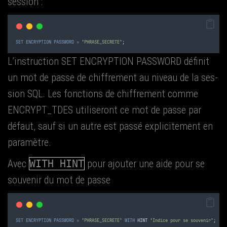
session :
SET
ENCRYPTION
PASSWORD
=
'
PHRASE_SECRETE
'
;
L’instruction SET ENCRYPTION PASSWORD défi­nit
un mot de passe de chif­fre­ment au niveau de la ses­
sion SQL. Les fonc­tions de chif­fre­ment comme
ENCRYPT_TDES uti­li­se­ront ce mot de passe par
défaut, sauf si un autre est pas­sé expli­ci­te­ment en
paramètre.
Avec
WITH HINT
pour ajou­ter une aide pour se
sou­ve­nir du mot de passe
SET
ENCRYPTION
PASSWORD
=
'
PHRASE_SECRETE
'
WITH
 HINT 
'
Indice pour se souvenir
'
;