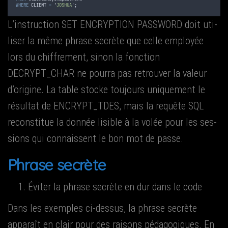
WHERE
 CLIENT 
=
'
JOSHUA
'
;
L’instruction SET ENCRYPTION PASSWORD doit uti­
li­ser la même phrase secrète que celle employée
lors du chif­fre­ment, sinon la fonc­tion
DECRYPT_CHAR ne pour­ra pas retrou­ver la valeur
d’origine. La table stocke tou­jours uni­que­ment le
résul­tat de ENCRYPT_TDES, mais la requête SQL
recons­ti­tue la don­née lisible à la volée pour les ses­
sions qui connaissent le bon mot de passe.
Phrase secrète
Évi­ter la phrase secrète en dur dans le code
Dans les exemples ci-des­sus, la phrase secrète
appa­raît en clair pour des rai­sons péda­go­giques. En