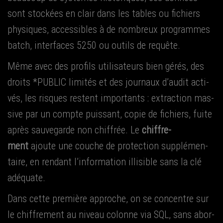
sont sto­ckées en clair dans les tables ou fichiers
phy­siques, acces­sibles à de nom­breux pro­grammes
batch, inter­faces 5250 ou outils de requête.
Même avec des pro­fils uti­li­sa­teurs bien gérés, des
droits *PUBLIC limi­tés et des jour­naux d’audit acti­
vés, les risques res­tent impor­tants : extrac­tion mas­
sive par un compte puis­sant, copie de fichiers, fuite
après sau­ve­garde non chif­frée. Le
chif­fre­
ment
ajoute une couche de pro­tec­tion sup­plé­men­
taire, en ren­dant l’information illi­sible sans la clé
adéquate.
Dans cette pre­mière approche, on se concentre sur
le chif­fre­ment au niveau colonne via SQL, sans abor­