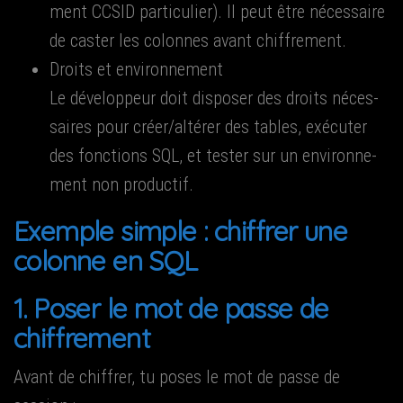
ment CCSID par­ti­cu­lier). Il peut être néces­saire
de cas­ter les colonnes avant chiffrement.
Droits et envi­ron­ne­ment
Le déve­lop­peur doit dis­po­ser des droits néces­
saires pour créer/altérer des tables, exé­cu­ter
des fonc­tions SQL, et tes­ter sur un envi­ron­ne­
ment non productif.
Exemple simple : chif­frer une
colonne en SQL
1. Poser le mot de passe de
chiffrement
Avant de chif­frer, tu poses le mot de passe de