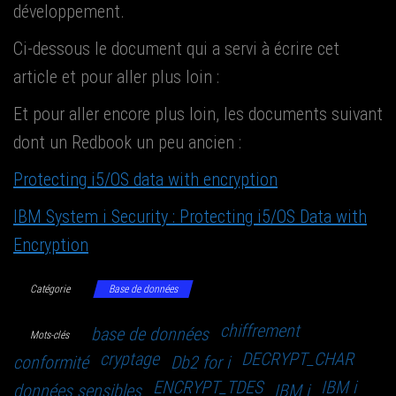
développement.
Ci-des­sous le docu­ment qui a ser­vi à écrire cet
article et pour aller plus loin :
Et pour aller encore plus loin, les docu­ments sui­vant
dont un Red­book un peu ancien :
Pro­tec­ting i5/OS data with encryption
IBM Sys­tem i Secu­ri­ty : Pro­tec­ting i5/OS Data with
Encryption
Catégorie
Base de données
chiffrement
base de données
Mots-clés
cryptage
DECRYPT_CHAR
conformité
Db2 for i
ENCRYPT_TDES
IBM i
données sensibles
IBM i