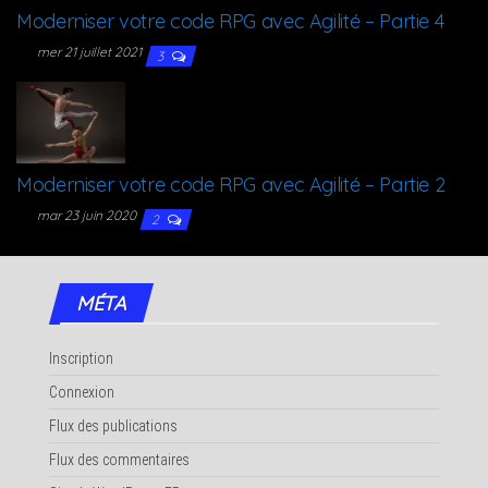
Moder­ni­ser votre code RPG avec Agi­li­té – Par­tie 4
mer 21 juillet 2021
3
Moder­ni­ser votre code RPG avec Agi­li­té – Par­tie 2
mar 23 juin 2020
2
MÉTA
Inscription
Connexion
Flux des publications
Flux des commentaires