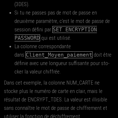
(3DES).
Si tu ne passes pas de mot de passe en
deuxième para­mètre, c’est le mot de passe de
ses­sion défi­ni par
SET ENCRYPTION
PASSWORD
qui est utilisé.
La colonne cor­res­pon­dante
dans
Client_Moyen_paiement
doit être
défi­nie avec une lon­gueur suf­fi­sante pour sto­
cker la valeur chiffrée.
Dans cet exemple, la colonne NUM_CARTE ne
stocke plus le numé­ro de carte en clair, mais le
résul­tat de ENCRYPT_TDES. La valeur est illi­sible
sans connaître le mot de passe de chif­fre­ment et
uti­li­ser la fonc­tion de déchif­fre­ment