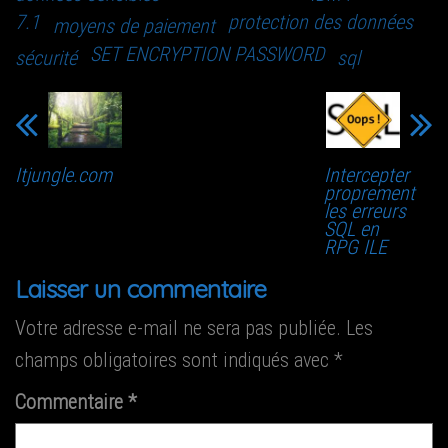
7.1
protection des données
moyens de paiement
SET ENCRYPTION PASSWORD
sécurité
sql
Itjungle.com
Inter­cep­ter
pro­pre­ment
les erreurs
SQL en
RPG ILE
Laisser un commentaire
Votre adresse e-mail ne sera pas publiée.
Les
champs obligatoires sont indiqués avec
*
Commentaire
*