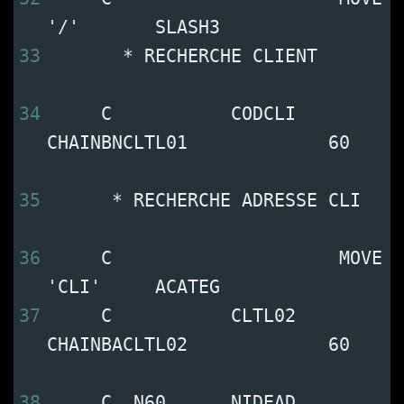
'/'       SLASH3           
33
       * RECHERCHE CLIENT       
34
     C           CODCLI    
CHAINBNCLTL01             60   
35
      * RECHERCHE ADRESSE CLI   
36
     C                     MOVE 
'CLI'     ACATEG           
37
     C           CLTL02    
CHAINBACLTL02             60   
38
     C  N60      NIDEAD    