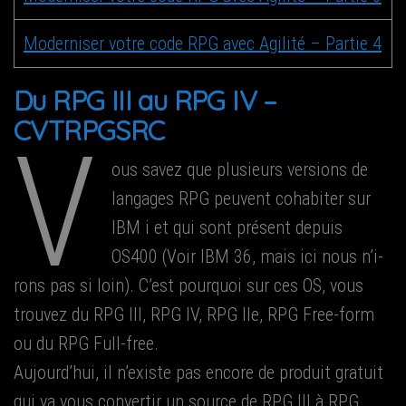
Moder­ni­ser votre code RPG avec Agi­li­té – Par­tie 4
Du RPG III au RPG IV –
CVTRPGSRC
V
ous savez que plu­sieurs ver­sions de
lan­gages RPG peuvent coha­bi­ter sur
IBM i et qui sont pré­sent depuis
OS400 (Voir IBM 36, mais ici nous n’i­
rons pas si loin). C’est pour­quoi sur ces OS, vous
trou­vez du RPG III, RPG IV, RPG Ile, RPG Free-form
ou du RPG Full-free.
Aujourd’­hui, il n’existe pas encore de pro­duit gra­tuit
qui va vous conver­tir un source de RPG III à RPG