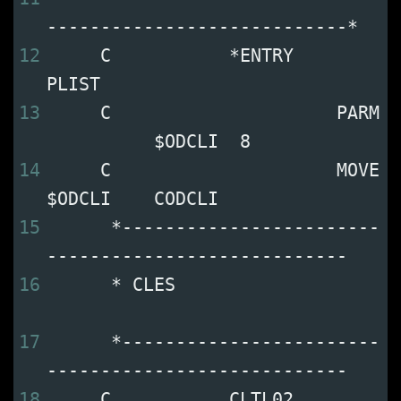
----------------------------*
12
     C           *ENTRY    
PLIST                           
13
     C                     PARM 
          $ODCLI  8        
14
     C                     MOVE 
$ODCLI    CODCLI           
15
      *------------------------
----------------------------
16
      * CLES                   
17
      *------------------------
----------------------------
18
     C           CLTL02    