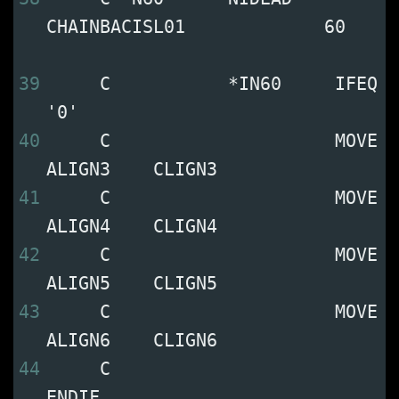
CHAINBACISL01             60   
39
     C           *IN60     IFEQ 
'0'                        
40
     C                     MOVE 
ALIGN3    CLIGN3           
41
     C                     MOVE 
ALIGN4    CLIGN4           
42
     C                     MOVE 
ALIGN5    CLIGN5           
43
     C                     MOVE 
ALIGN6    CLIGN6           
44
     C                     
ENDIF                           