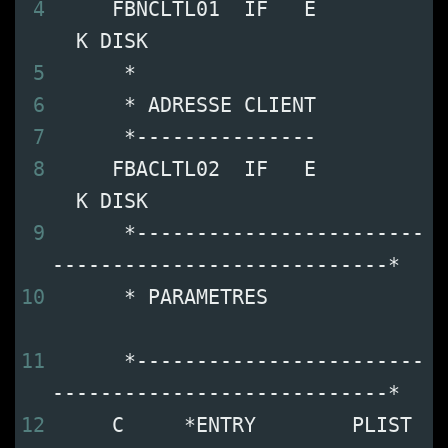
4
     FBNCLTL01  IF   E         
  K DISK
5
      *
6
      * ADRESSE CLIENT
7
      *---------------
8
     FBACLTL02  IF   E         
  K DISK
9
      *------------------------
----------------------------*
10
      * PARAMETRES             
11
      *------------------------
----------------------------*
12
     C     *ENTRY        PLIST 