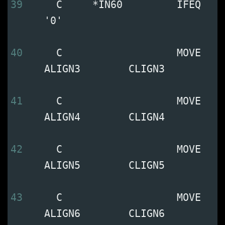
39
     C     *IN60         IFEQ   
   '0'                         
40
     C                   MOVE   
   ALIGN3        CLIGN3         
41
     C                   MOVE   
   ALIGN4        CLIGN4         
42
     C                   MOVE   
   ALIGN5        CLIGN5         
43
     C                   MOVE   
   ALIGN6        CLIGN6         