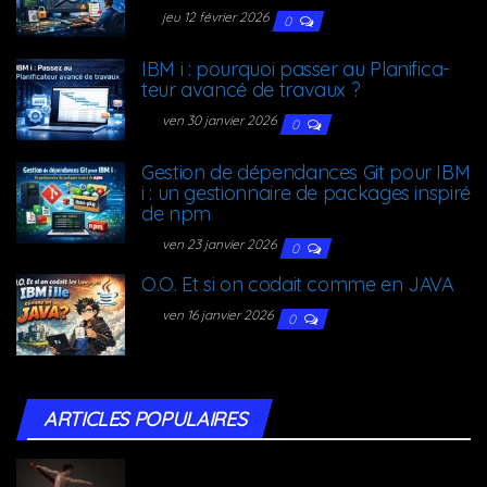
jeu 12 février 2026
0
IBM i : pour­quoi pas­ser au Pla­ni­fi­ca­
teur avan­cé de travaux ?
ven 30 janvier 2026
0
Ges­tion de dépen­dances Git pour IBM
i : un ges­tion­naire de packages ins­pi­ré
de npm
ven 23 janvier 2026
0
O.O. Et si on codait comme en JAVA
ven 16 janvier 2026
0
ARTICLES POPU­LAIRES