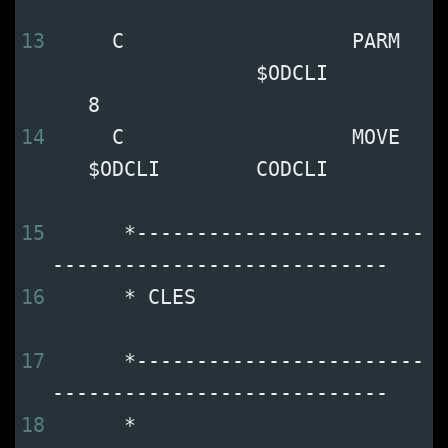
13
     C                   PARM   
                 $ODCLI         
   8     
14
     C                   MOVE   
   $ODCLI        CODCLI         
15
      *------------------------
----------------------------
16
      * CLES                   
17
      *------------------------
----------------------------
18
      *                         