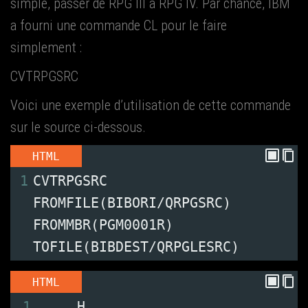
simple, pas­ser de RPG III à RPG IV. Par chance, IBM
a four­ni une com­mande CL pour le faire
simplement :
CVTRPGSRC
Voi­ci une exemple d’u­ti­li­sa­tion de cette com­mande
sur le source ci-dessous.
HTML
1
CVTRPGSRC 
FROMFILE(BIBORI/QRPGSRC) 
FROMMBR(PGM0001R) 
TOFILE(BIBDEST/QRPGLESRC)
HTML
1
     H