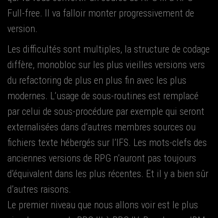
Full-free. Il va fal­loir mon­ter pro­gres­si­ve­ment de
version.
Les dif­fi­cul­tés sont mul­tiples, la struc­ture de codage
dif­fère, mono­bloc sur les plus vieilles ver­sions vers
du refac­to­ring de plus en plus fin avec les plus
modernes. L’u­sage de sous-rou­tines est rem­pla­cé
par celui de sous-pro­cé­dure par exemple qui seront
exter­na­li­sées dans d’autres membres sources ou
fichiers texte héber­gés sur l’IFS. Les mots-clefs des
anciennes ver­sions de RPG n’au­ront pas tou­jours
d’é­qui­valent dans les plus récentes. Et il y a bien sûr
d’autres rai­sons.
Le pre­mier niveau que nous allons voir est le plus