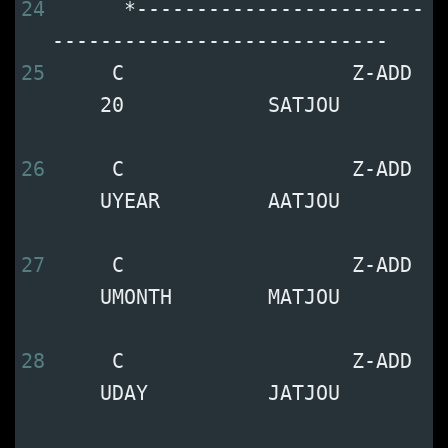
24
      *------------------------
----------------------------
25
     C                   Z-ADD 
    20            SATJOU       
26
     C                   Z-ADD 
    UYEAR         AATJOU       
27
     C                   Z-ADD 
    UMONTH        MATJOU       
28
     C                   Z-ADD 
    UDAY          JATJOU       