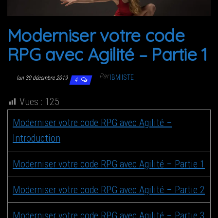
g
a
Moder­ni­ser votre code
t
i
RPG avec Agi­li­té – Par­tie 1
o
n
Par
IBMIISTE
lun 30 décembre 2019
4
Vues :
125
Moder­ni­ser votre code RPG avec Agi­li­té –
Introduction
Moder­ni­ser votre code RPG avec Agi­li­té – Par­tie 1
Moder­ni­ser votre code RPG avec Agi­li­té – Par­tie 2
Moder­ni­ser votre code RPG avec Agi­li­té – Par­tie 3