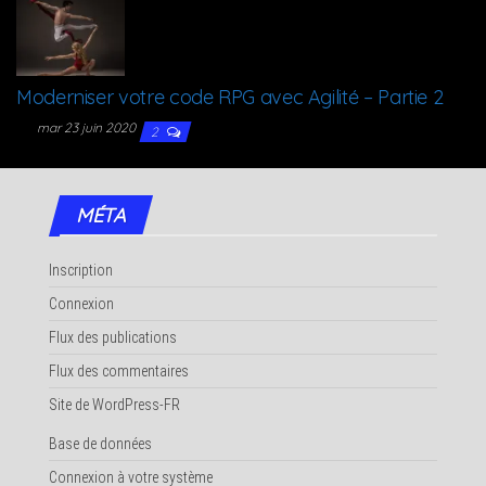
Moder­ni­ser votre code RPG avec Agi­li­té – Par­tie 2
mar 23 juin 2020
2
MÉTA
Inscription
Connexion
Flux des publications
Flux des commentaires
Site de WordPress-FR
Base de données
Connexion à votre système