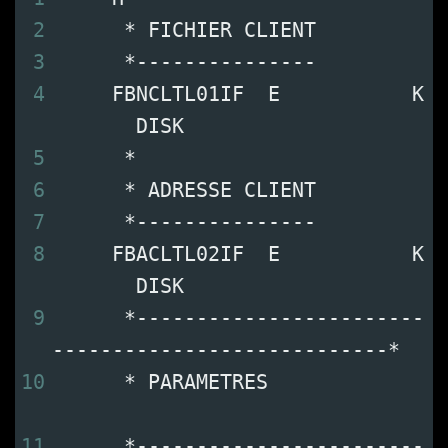
2
      * FICHIER CLIENT
3
      *---------------
4
     FBNCLTL01IF  E           K 
       DISK
5
      *
6
      * ADRESSE CLIENT
7
      *---------------
8
     FBACLTL02IF  E           K 
       DISK
9
      *------------------------
----------------------------*
10
      * PARAMETRES             
11
      *------------------------