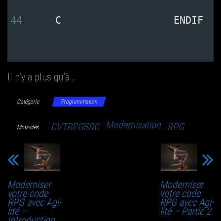
44
     C                   ENDIF 
Il n’y a plus qu’à…
Catégorie
Programmation
Modernisation
CVTRPGSRC
RPG
Mots-clés
Moder­ni­ser
Moder­ni­ser
votre code
votre code
RPG avec Agi­
RPG avec Agi­
li­té –
li­té – Par­tie 2
Introduction