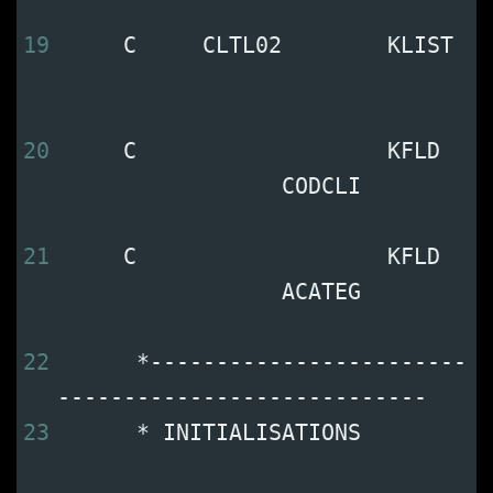
19
     C     CLTL02        KLIST 
20
     C                   KFLD   
                 CODCLI         
21
     C                   KFLD   
                 ACATEG         
22
      *------------------------
----------------------------
23
      * INITIALISATIONS         