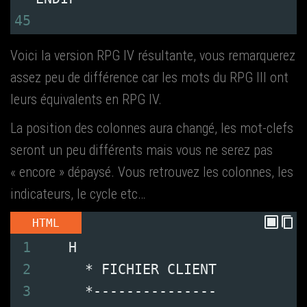
45
Voi­ci la ver­sion RPG IV résul­tante, vous remar­que­rez
assez peu de dif­fé­rence car les mots du RPG III ont
leurs équi­va­lents en RPG IV.
La posi­tion des colonnes aura chan­gé, les mot-clefs
seront un peu dif­fé­rents mais vous ne serez pas
« encore » dépay­sé. Vous retrou­vez les colonnes, les
indi­ca­teurs, le cycle etc…
HTML
1
    H
2
      * FICHIER CLIENT
3
      *---------------