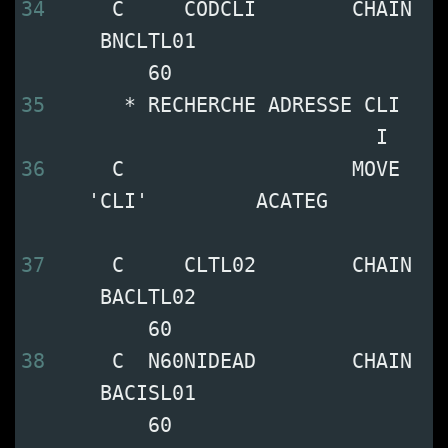
34
     C     CODCLI        CHAIN 
    BNCLTL01                   
        60     
35
      * RECHERCHE ADRESSE CLI   
                           I
36
     C                   MOVE   
   'CLI'         ACATEG         
37
     C     CLTL02        CHAIN 
    BACLTL02                   
        60       
38
     C  N60NIDEAD        CHAIN 
    BACISL01                   
        60        