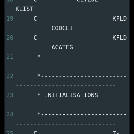
KLIST                           
19
     C                     KFLD 
          CODCLI           
20
     C                     KFLD 
          ACATEG           
21
      *                         
22
      *------------------------
----------------------------
23
      * INITIALISATIONS         
24
      *------------------------
----------------------------
25
     C                     Z-