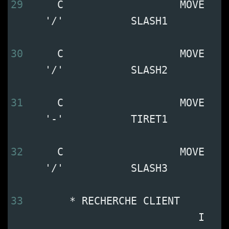
29
     C                   MOVE   
   '/'           SLASH1         
30
     C                   MOVE   
   '/'           SLASH2         
31
     C                   MOVE   
   '-'           TIRET1         
32
     C                   MOVE   
   '/'           SLASH3         
33
       * RECHERCHE CLIENT       
                            I