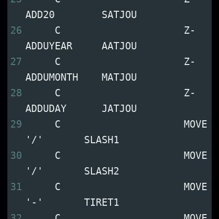
ADD20        SATJOU           
26
     C                     Z-
ADDUYEAR     AATJOU           
27
     C                     Z-
ADDUMONTH    MATJOU           
28
     C                     Z-
ADDUDAY      JATJOU           
29
     C                     MOVE 
'/'       SLASH1           
30
     C                     MOVE 
'/'       SLASH2           
31
     C                     MOVE 
'-'       TIRET1           
32
     C                     MOVE 