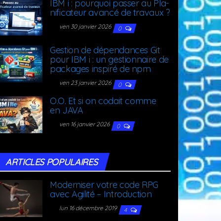
IBM i : pour­quoi pas­ser au Pla­
ni­fi­ca­teur avan­cé de travaux ?
ven 30 janvier 2026
0
Ges­tion de dépen­dances Git
pour IBM i : un ges­tion­naire de
packages ins­pi­ré de npm
ven 23 janvier 2026
0
O.O. Et si on codait comme
en JAVA
ven 16 janvier 2026
0
ARTICLES POPU­LAIRES
Moder­ni­ser votre code RPG
avec Agi­li­té – Introduction
lun 16 décembre 2019
4