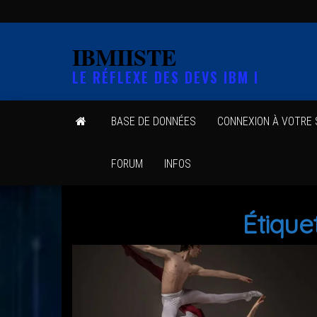
Skip
to
IBMIISTE
the
LE RÉFLEXE DES DEVS IBM I
content
BASE DE DONNÉES
CONNEXION À VOTRE
FORUM
INFOS
Étique