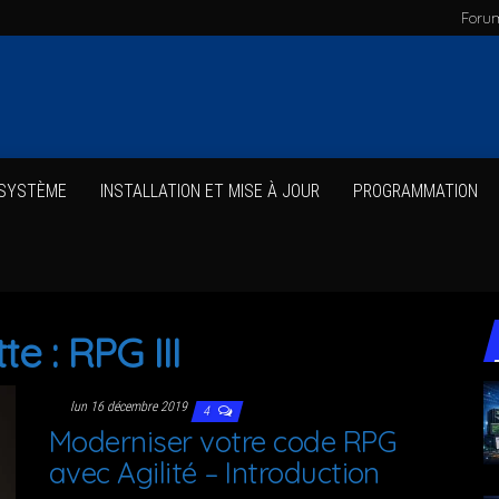
Foru
 SYSTÈME
INS­TAL­LA­TION ET MISE À JOUR
PRO­GRAM­MA­TION
tte :
RPG III
lun 16 décembre 2019
4
Moder­ni­ser votre code RPG
avec Agi­li­té – Introduction