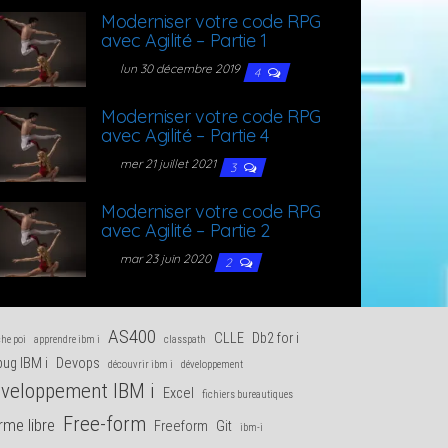
Moder­ni­ser votre code RPG
avec Agi­li­té – Par­tie 1
lun 30 décembre 2019
4
Moder­ni­ser votre code RPG
avec Agi­li­té – Par­tie 4
mer 21 juillet 2021
3
Moder­ni­ser votre code RPG
avec Agi­li­té – Par­tie 2
mar 23 juin 2020
2
AS400
CLLE
Db2 for i
he poi
apprendre ibm i
classpath
ug IBM i
Devops
découvrir ibm i
développement
veloppement IBM i
Excel
fichiers bureautiques
Free-form
rme libre
Freeform
Git
ibm-i