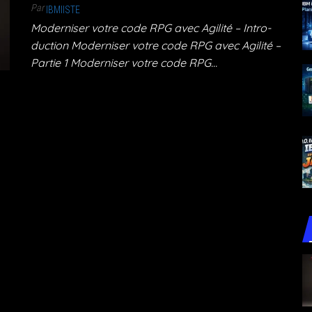
Par
IBMIISTE
Moder­ni­ser votre code RPG avec Agi­li­té – Intro­
duc­tion Moder­ni­ser votre code RPG avec Agi­li­té –
Par­tie 1 Moder­ni­ser votre code RPG…