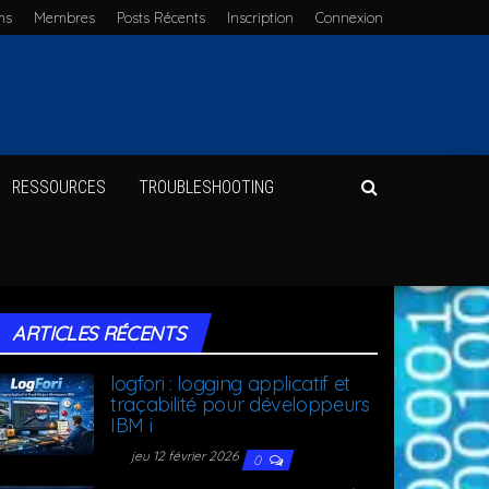
ms
Membres
Posts Récents
Ins­crip­tion
Connexion
RES­SOURCES
TROU­BLE­SHOO­TING
ARTICLES RÉCENTS
log­fo­ri : log­ging appli­ca­tif et
tra­ça­bi­li­té pour déve­lop­peurs
IBM i
jeu 12 février 2026
0