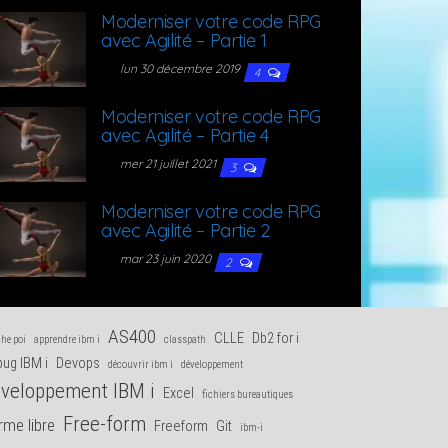
Moder­ni­ser votre code RPG
avec Agi­li­té – Par­tie 1
lun 30 décembre 2019
4
Moder­ni­ser votre code RPG
avec Agi­li­té – Par­tie 4
mer 21 juillet 2021
3
Moder­ni­ser votre code RPG
avec Agi­li­té – Par­tie 2
mar 23 juin 2020
2
AS400
CLLE
Db2 for i
he poi
apprendre ibm i
classpath
ug IBM i
Devops
découvrir ibm i
développement
veloppement IBM i
Excel
fichiers bureautiques
Free-form
rme libre
Freeform
Git
ibm-i