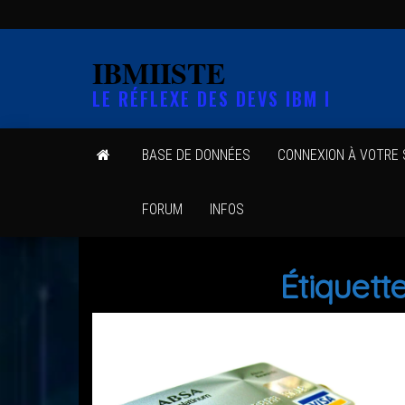
Skip
to
IBMIISTE
the
LE RÉFLEXE DES DEVS IBM I
content
BASE DE DONNÉES
CONNEXION À VOTRE
FORUM
INFOS
Étiquette