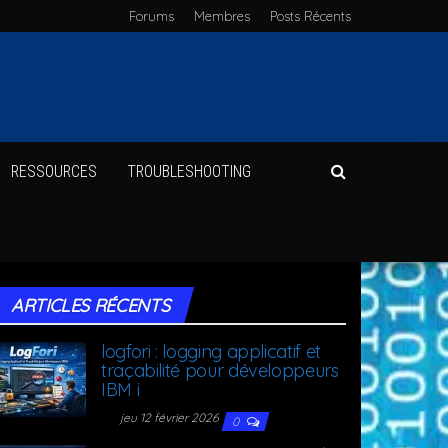
Forums
Membres
Posts Récents
RES­SOURCES
TROU­BLE­SHOO­TING
ARTICLES RÉCENTS
log­fo­ri : log­ging appli­ca­tif et
tra­ça­bi­li­té pour déve­lop­peurs
IBM i
jeu 12 février 2026
0