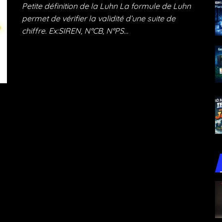
Petite défi­ni­tion de la Luhn La for­mule de Luhn
per­met de véri­fier la vali­di­té d’une suite de
chiffre. Ex:SIREN, N°CB, N°PS…