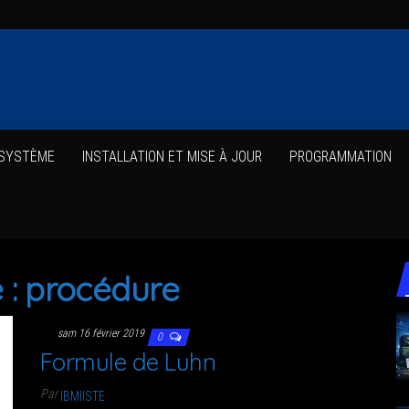
 SYSTÈME
INS­TAL­LA­TION ET MISE À JOUR
PRO­GRAM­MA­TION
 :
procédure
sam 16 février 2019
0
For­mule de Luhn
Par
IBMIISTE