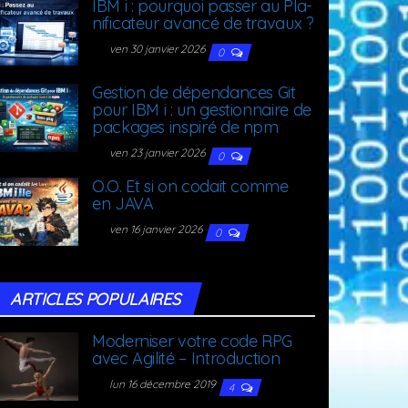
IBM i : pour­quoi pas­ser au Pla­
ni­fi­ca­teur avan­cé de travaux ?
ven 30 janvier 2026
0
Ges­tion de dépen­dances Git
pour IBM i : un ges­tion­naire de
packages ins­pi­ré de npm
ven 23 janvier 2026
0
O.O. Et si on codait comme
en JAVA
ven 16 janvier 2026
0
ARTICLES POPU­LAIRES
Moder­ni­ser votre code RPG
avec Agi­li­té – Introduction
lun 16 décembre 2019
4