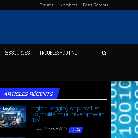
Forums
Membres
Posts Récents
RES­SOURCES
TROU­BLE­SHOO­TING
ARTICLES RÉCENTS
log­fo­ri : log­ging appli­ca­tif et
tra­ça­bi­li­té pour déve­lop­peurs
IBM i
jeu 12 février 2026
0