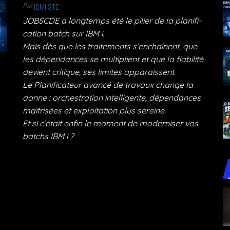
Par
IBMIISTE
JOBSCDE a long­temps été le pilier de la pla­ni­fi­
ca­tion batch sur IBM i.
Mais dès que les trai­te­ments s’enchaînent, que
les dépen­dances se mul­ti­plient et que la fia­bi­li­té
devient cri­tique, ses limites apparaissent.
Le Pla­ni­fi­ca­teur avan­cé de tra­vaux change la
donne : orches­tra­tion intel­li­gente, dépen­dances
maî­tri­sées et exploi­ta­tion plus sereine.
Et si c’était enfin le moment de moder­ni­ser vos
batchs IBM i ?