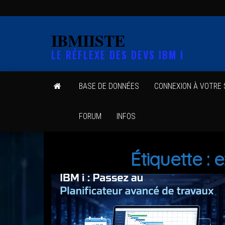
Skip
to
IBMIISTE
the
LE RÉFLEXE DES DEVS IBM I
content
BASE DE DONNÉES
CONNEXION À VOTRE
FORUM
INFOS
Étiquette :
e