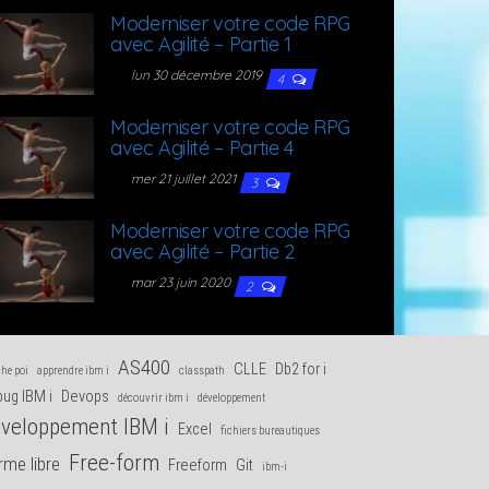
Moder­ni­ser votre code RPG
avec Agi­li­té – Par­tie 1
lun 30 décembre 2019
4
Moder­ni­ser votre code RPG
avec Agi­li­té – Par­tie 4
mer 21 juillet 2021
3
Moder­ni­ser votre code RPG
avec Agi­li­té – Par­tie 2
mar 23 juin 2020
2
AS400
CLLE
Db2 for i
he poi
apprendre ibm i
classpath
ug IBM i
Devops
découvrir ibm i
développement
veloppement IBM i
Excel
fichiers bureautiques
Free-form
rme libre
Freeform
Git
ibm-i