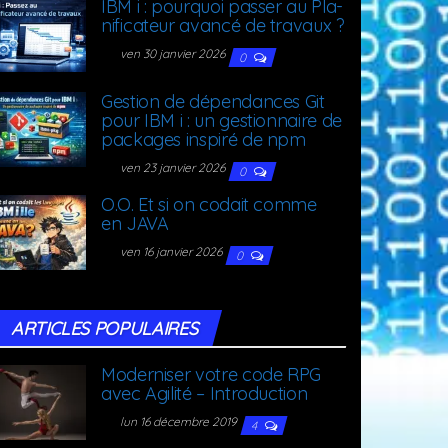
IBM i : pour­quoi pas­ser au Pla­
ni­fi­ca­teur avan­cé de travaux ?
ven 30 janvier 2026
0
Ges­tion de dépen­dances Git
pour IBM i : un ges­tion­naire de
packages ins­pi­ré de npm
ven 23 janvier 2026
0
O.O. Et si on codait comme
en JAVA
ven 16 janvier 2026
0
ARTICLES POPU­LAIRES
Moder­ni­ser votre code RPG
avec Agi­li­té – Introduction
lun 16 décembre 2019
4