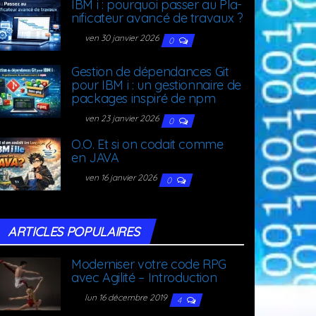
IBM i : pour­quoi pas­ser au Pla­
ni­fi­ca­teur avan­cé de travaux ?
ven 30 janvier 2026
0
Ges­tion de dépen­dances Git
pour IBM i : un ges­tion­naire de
packages ins­pi­ré de npm
ven 23 janvier 2026
0
O.O. Et si on codait comme
en JAVA
ven 16 janvier 2026
0
ARTICLES POPU­LAIRES
Moder­ni­ser votre code RPG
avec Agi­li­té – Introduction
lun 16 décembre 2019
4