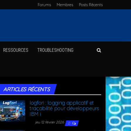
Forums
Membres
Posts Récents
RES­SOURCES
TROU­BLE­SHOO­TING
ARTICLES RÉCENTS
log­fo­ri : log­ging appli­ca­tif et
tra­ça­bi­li­té pour déve­lop­peurs
IBM i
jeu 12 février 2026
0