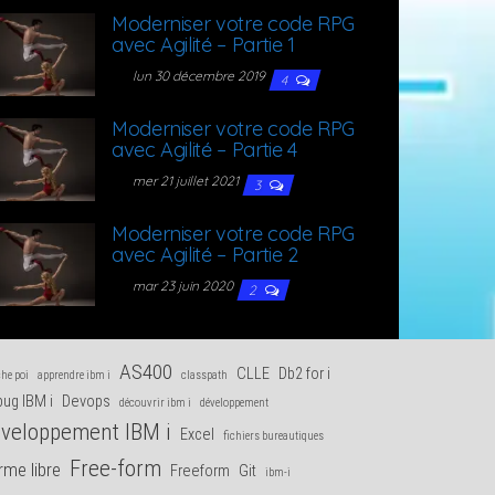
Moder­ni­ser votre code RPG
avec Agi­li­té – Par­tie 1
lun 30 décembre 2019
4
Moder­ni­ser votre code RPG
avec Agi­li­té – Par­tie 4
mer 21 juillet 2021
3
Moder­ni­ser votre code RPG
avec Agi­li­té – Par­tie 2
mar 23 juin 2020
2
AS400
CLLE
Db2 for i
he poi
apprendre ibm i
classpath
ug IBM i
Devops
découvrir ibm i
développement
veloppement IBM i
Excel
fichiers bureautiques
Free-form
rme libre
Freeform
Git
ibm-i