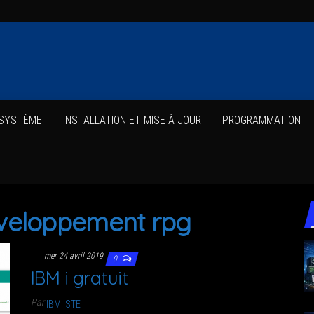
 SYSTÈME
INS­TAL­LA­TION ET MISE À JOUR
PRO­GRAM­MA­TION
veloppement rpg
mer 24 avril 2019
0
IBM i gratuit
Par
IBMIISTE