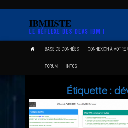
Skip
to
IBMIISTE
the
LE RÉFLEXE DES DEVS IBM I
content
BASE DE DONNÉES
CONNEXION À VOTRE
FORUM
INFOS
Étiquette :
dé