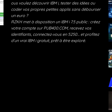
ous vou­lez décou­vrir IBM i, tes­ter des idées ou
coder vos propres petites applis sans débour­ser
un euro ?
RZKH met à dis­po­si­tion un IBM i 7.5 public : créez
votre compte sur PUB400.COM, rece­vez vos
iden­ti­fiants, connectez‑vous en 5250… et pro­fi­tez
d’un vrai IBM i gra­tuit, prêt à être exploré.