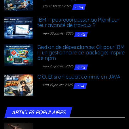
jeu 12 février 2026
0
IBM i : pour­quoi pas­ser au Pla­ni­fi­ca­
teur avan­cé de travaux ?
ven 30 janvier 2026
0
Ges­tion de dépen­dances Git pour IBM
i : un ges­tion­naire de packages ins­pi­ré
de npm
ven 23 janvier 2026
0
O.O. Et si on codait comme en JAVA
ven 16 janvier 2026
0
ARTICLES POPU­LAIRES