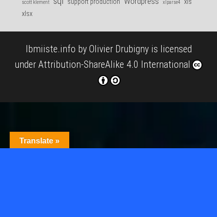
sql
Wordpress
support production
xls
scott klement
xlparse4
xlsx
Ibmiiste.info
by
Olivier Drubigny
is licensed
under
Attribution-ShareAlike 4.0 International
Translate »