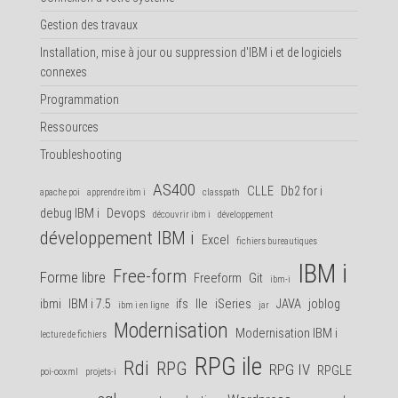
Gestion des travaux
Installation, mise à jour ou suppression d'IBM i et de logiciels
connexes
Programmation
Ressources
Troubleshooting
AS400
CLLE
Db2 for i
apache poi
apprendre ibm i
classpath
debug IBM i
Devops
découvrir ibm i
développement
développement IBM i
Excel
fichiers bureautiques
IBM i
Free-form
Forme libre
Freeform
Git
ibm-i
ibmi
IBM i 7.5
ifs
Ile
iSeries
JAVA
joblog
ibm i en ligne
jar
Modernisation
Modernisation IBM i
lecture de fichiers
RPG ile
Rdi
RPG
RPG IV
RPGLE
poi-ooxml
projets-i