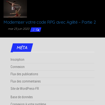
Moder­ni­ser votre code RPG avec Agi­li­té – Par­tie 2
mar 23 juin 2020
2
MÉTA
Inscription
Connexion
Flux des publications
Flux des commentaires
Site de WordPress-FR
Base de données
Connexion à votre système