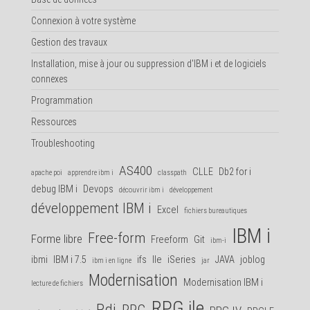
Connexion à votre système
Gestion des travaux
Installation, mise à jour ou suppression d'IBM i et de logiciels
connexes
Programmation
Ressources
Troubleshooting
AS400
CLLE
Db2 for i
apache poi
apprendre ibm i
classpath
debug IBM i
Devops
découvrir ibm i
développement
développement IBM i
Excel
fichiers bureautiques
IBM i
Free-form
Forme libre
Freeform
Git
ibm-i
ibmi
IBM i 7.5
ifs
Ile
iSeries
JAVA
joblog
ibm i en ligne
jar
Modernisation
Modernisation IBM i
lecture de fichiers
RPG ile
Rdi
RPG