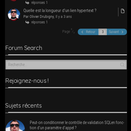
réponses 1
Quelle est la lon­gueur d’un lien hyper­text ?
Par Oli­vier Dru­bi­gny
, Il y a 3 ans
réponses 1
3
Page
⁄
Retour
Suivant
7
Forum Search
Rejoi­­gnez-nous !
Sujets récents
Peut-on condi­tion­ner le contrôle de vali­da­tion SQLen fonc­
tion d’un para­mètre d’appel ?