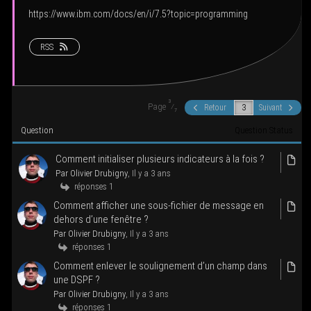
g
https://www.ibm.com/docs/en/i/7.5?topic=programming
a
t
RSS
i
o
n
3
Page
⁄
Retour
Suivant
7
Ques­tion
Ques­tion Status
Com­ment ini­tia­li­ser plu­sieurs indi­ca­teurs à la fois ?
Par Oli­vier Dru­bi­gny
, Il y a 3 ans
réponses 1
Com­ment affi­cher une sous-fichier de mes­sage en
dehors d’une fenêtre ?
Par Oli­vier Dru­bi­gny
, Il y a 3 ans
réponses 1
Com­ment enle­ver le sou­li­gne­ment d’un champ dans
une DSPF ?
Par Oli­vier Dru­bi­gny
, Il y a 3 ans
réponses 1