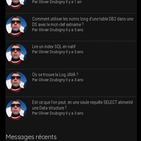
Par
Oli­vier Dru­bi­gny
Il y a 1 an
Com­ment uti­li­ser les noms long d’une table DB2 dans une
DS avec le mot-clef extname ?
Par
Oli­vier Dru­bi­gny
Il y a 3 ans
Lire un index SQL en natif
Par
Oli­vier Dru­bi­gny
Il y a 3 ans
Où se trouve la Log JAVA ?
Par
Oli­vier Dru­bi­gny
Il y a 3 ans
Est-ce que l’on peut, en une seule requête SELECT ali­men­té
une Data structure ?
Par
Oli­vier Dru­bi­gny
Il y a 3 ans
Mes­sages récents