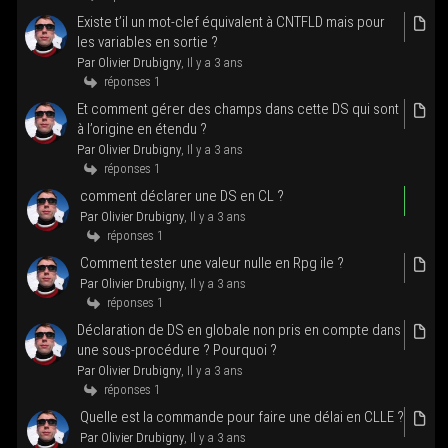
Existe t’il un mot-clef équi­valent à CNTFLD mais pour
les variables en sor­tie ?
Par Oli­vier Dru­bi­gny
, Il y a 3 ans
réponses 1
Et com­ment gérer des champs dans cette DS qui sont
à l’o­ri­gine en éten­du ?
Par Oli­vier Dru­bi­gny
, Il y a 3 ans
réponses 1
com­ment décla­rer une DS en CL ?
Par Oli­vier Dru­bi­gny
, Il y a 3 ans
réponses 1
Com­ment tes­ter une valeur nulle en Rpg ile ?
Par Oli­vier Dru­bi­gny
, Il y a 3 ans
réponses 1
Décla­ra­tion de DS en glo­bale non pris en compte dans
une sous-pro­cé­dure ? Pour­quoi ?
Par Oli­vier Dru­bi­gny
, Il y a 3 ans
réponses 1
Quelle est la com­mande pour faire une délai en CLLE ?
Par Oli­vier Dru­bi­gny
, Il y a 3 ans