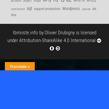
RPG IV
RPGLE
poi-ooxml
projets-i
sql
Wordpress
support production
xls
scott klement
xlparse4
xlsx
Ibmiiste.info
by
Olivier Drubigny
is licensed
under
Attribution-ShareAlike 4.0 International
Translate »