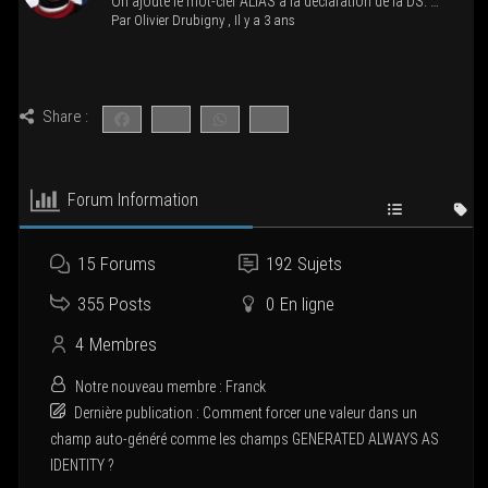
On ajoute le mot-clef ALIAS à la décla­ra­tion de la DS. …
Par
Oli­vier Dru­bi­gny
,
Il y a 3 ans
Share :
Forum Infor­ma­tion
15
Forums
192
Sujets
355
Posts
0
En ligne
4
Membres
Notre nou­veau membre :
Franck
Der­nière publi­ca­tion :
Com­ment for­cer une valeur dans un
champ auto-géné­ré comme les champs GENERATED ALWAYS AS
IDENTITY ?