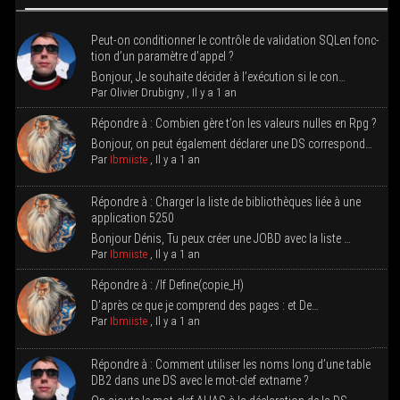
Peut-on condi­tion­ner le contrôle de vali­da­tion SQLen fonc­
tion d’un para­mètre d’appel ?
Bon­jour, Je sou­haite déci­der à l’exé­cu­tion si le con…
Par
Oli­vier Dru­bi­gny
,
Il y a 1 an
Répondre à : Com­bien gère t’on les valeurs nulles en Rpg ?
Bon­jour, on peut éga­le­ment décla­rer une DS correspond…
Par
Ibmiiste
,
Il y a 1 an
Répondre à : Char­ger la liste de biblio­thèques liée à une
appli­ca­tion 5250
Bon­jour Dénis, Tu peux créer une JOBD avec la liste …
Par
Ibmiiste
,
Il y a 1 an
Répondre à : /If Define(copie_H)
D’a­près ce que je com­prend des pages : et De…
Par
Ibmiiste
,
Il y a 1 an
Répondre à : Com­ment uti­li­ser les noms long d’une table
DB2 dans une DS avec le mot-clef extname ?