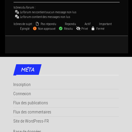
Icônes du forum :
Le forum ne contient aucun mes­sage non lus
Le forum contient des mes­sages non lus
Icônes de sujet :
Pas répondu
Repondu
Actif
Important
Épinglé
Non approuvé
Résolu
Privé
Fermé
MÉTA
Inscription
Connexion
Flux des publications
Flux des commentaires
Site de WordPress-FR
Base de données