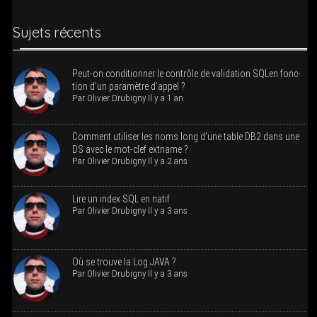
Sujets récents
Peut-on condi­tion­ner le contrôle de vali­da­tion SQLen fonc­
tion d’un para­mètre d’appel ?
Par
Oli­vier Dru­bi­gny
Il y a 1 an
Com­ment uti­li­ser les noms long d’une table DB2 dans une
DS avec le mot-clef extname ?
Par
Oli­vier Dru­bi­gny
Il y a 2 ans
Lire un index SQL en natif
Par
Oli­vier Dru­bi­gny
Il y a 3 ans
Où se trouve la Log JAVA ?
Par
Oli­vier Dru­bi­gny
Il y a 3 ans