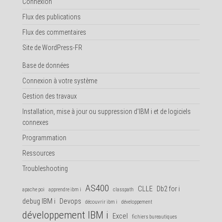
Connexion
Flux des publications
Flux des commentaires
Site de WordPress-FR
Base de données
Connexion à votre système
Gestion des travaux
Installation, mise à jour ou suppression d'IBM i et de logiciels
connexes
Programmation
Ressources
Troubleshooting
AS400
CLLE
Db2 for i
apache poi
apprendre ibm i
classpath
debug IBM i
Devops
découvrir ibm i
développement
développement IBM i
Excel
fichiers bureautiques