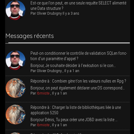
Est-ce que l’on peut, en une seule requête SELECT ali­men­té
une Data structure ?
Par
Oli­vier Dru­bi­gny
Il y a 3 ans
Mes­sages récents
Peut-on condi­tion­ner le contrôle de vali­da­tion SQLen fonc­
tion d’un para­mètre d’appel ?
Bon­jour, Je sou­haite déci­der à l’exé­cu­tion si le con…
Par
Oli­vier Dru­bi­gny
,
Il y a 1 an
Répondre à : Com­bien gère t’on les valeurs nulles en Rpg ?
Bon­jour, on peut éga­le­ment décla­rer une DS correspond…
Par
Ibmiiste
,
Il y a 1 an
Répondre à : Char­ger la liste de biblio­thèques liée à une
appli­ca­tion 5250
Bon­jour Dénis, Tu peux créer une JOBD avec la liste …
Par
Ibmiiste
,
Il y a 1 an