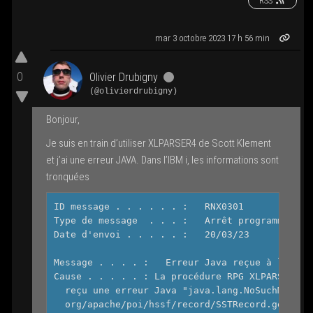
RSS
mar 3 octobre 2023 17 h 56 min
0
Oli­vier Dru­bi­gny
(@olivierdrubigny)
Bon­jour,
Je suis en train d’u­ti­li­ser XLPARSER4 de Scott Kle­ment
et j’ai une erreur JAVA. Dans l’IBM i, les infor­ma­tions sont
tronquées
ID message . . . . . . :   RNX0301       Gravi
Type de message  . . . :   Arrêt programme    
Date d'envoi . . . . . :   20/03/23      Heure
Message . . . . :   Erreur Java reçue à l'appe
Cause . . . . . : La procédure RPG XLPARSE_WO 
  reçu une erreur Java "java.lang.NoSuchMethod
  org/apache/poi/hssf/record/SSTRecord.getStri