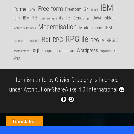
IBM i
Free-form
Forme libre
Freeform
Git
ibm-i
ibmi
IBM i 7.5
ifs
Ile
iSeries
JAVA
joblog
ibm i en ligne
jar
Modernisation
Modernisation IBM i
lecture de fichiers
RPG ile
Rdi
RPG
RPG IV
RPGLE
poi-ooxml
projets-i
sql
Wordpress
support production
xls
scott klement
xlparse4
xlsx
Ibmiiste.info
by
Olivier Drubigny
is licensed
under
Attribution-ShareAlike 4.0 International
Translate »