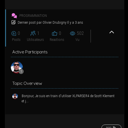
g
a
PROGRAMMATION
t
Der­nier post
par
Oli­vier Dru­bi­gny
Il y a 3 ans
i
o
0
1
0
502
n
Posts
Uti­li­sa­teurs
Reac­tions
Vu
Active Participants
1
Topic Overview
Bonjour, Je suis en train d'utiliser XLPARSER4 de Scott Klement
et j...