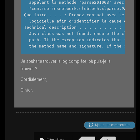
  appelant la méthode "parse201003" avec la si
  "com.iseriesnetwork.clubtech.xlparse.ParseSh
Que faire . . . : Prenez contact avec le respo
  logicielle afin d'identifier la cause de l'i
Technical description . . . . . . . . :   If t
  Java class was not found, ensure the class f
  path. If the exception indicates that the Ja
  the method name and signature. If the signat
Je sou­haite trou­ver la log com­plète, où puis-je la
trouver ?
Cor­dia­le­ment,
Oli­vier.
Ajou­ter un com­men­taire