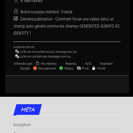
4
Membres
Notre nou­veau membre :
Franck
Der­nière publi­ca­tion :
Com­ment for­cer une valeur dans un
champ auto-géné­ré comme les champs GENERATED ALWAYS AS
IDENTITY ?
Icônes du forum :
Le forum ne contient aucun mes­sage non lus
Le forum contient des mes­sages non lus
Icônes de sujet :
Pas répondu
Repondu
Actif
Important
Épinglé
Non approuvé
Résolu
Privé
Fermé
MÉTA
Inscription