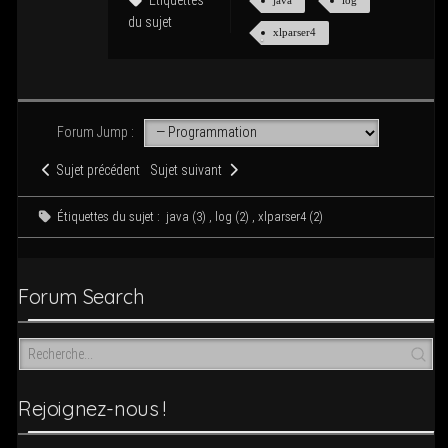
Éti­quettes
java
log
du sujet
xlparser4
Forum Jump :
Sujet précédent
Sujet sui­vant
Éti­quettes du sujet :
java (3)
,
log (2)
,
xlparser4 (2)
Forum Search
Rejoi­­gnez-nous !