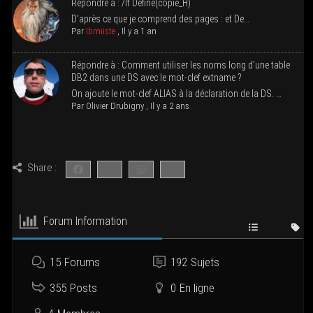
Répondre à : /If Define(copie_H)
D’a­près ce que je com­prend des pages : et De…
Par
Ibmiiste
,
Il y a 1 an
Répondre à : Com­ment uti­li­ser les noms long d’une table
DB2 dans une DS avec le mot-clef extname ?
On ajoute le mot-clef ALIAS à la décla­ra­tion de la DS. …
Par
Oli­vier Dru­bi­gny
,
Il y a 2 ans
Share :
Forum Infor­ma­tion
15
Forums
192
Sujets
355
Posts
0
En ligne