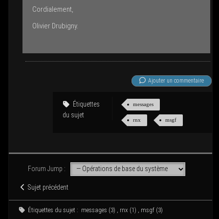
Cor­dia­le­ment,
Oli­vier Drubigny.
Ajou­ter un com­men­taire
Éti­quettes
messages
du sujet
rnx
msgf
Forum Jump :
Sujet précédent
Éti­quettes du sujet :
mes­sages (3)
,
rnx (1)
,
msgf (3)