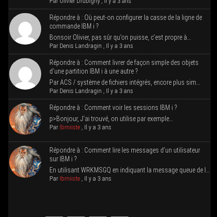
Par
Oli­vier Dru­bi­gny
,
Il y a 3 ans
Répondre à : Où peut-on confi­gu­rer la casse de la ligne de
com­mande IBM i ?
Bon­soir Oli­vier, pas sûr qu’on puisse, c’est propre à…
Par
Denis Lan­dra­gin
,
Il y a 3 ans
Répondre à : Com­ment livrer de façon simple des objets
d’une par­ti­tion IBM i à une autre ?
Par ACS / sys­tème de fichiers inté­grés, encore plus sim…
Par
Denis Lan­dra­gin
,
Il y a 3 ans
Répondre à : Com­ment voir les ses­sions IBM i ?
p>Bonjour, J’ai trou­vé, on uti­lise par exemple…
Par
Ibmiiste
,
Il y a 3 ans
Répondre à : Com­ment lire les mes­sages d’un uti­li­sa­teur
sur IBM i ?
En uti­li­sant WRKMSGQ en indi­quant la mes­sage queue de l…
Par
Ibmiiste
,
Il y a 3 ans