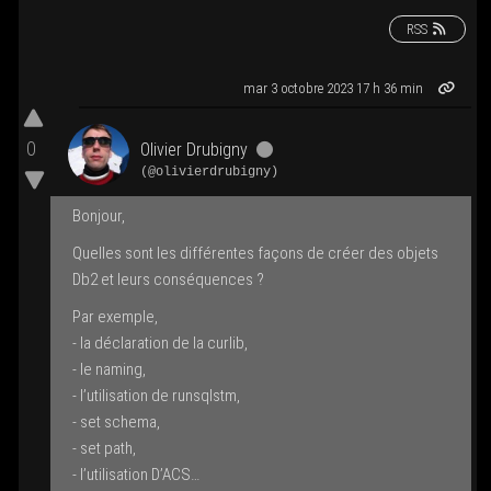
RSS
mar 3 octobre 2023 17 h 36 min
0
Oli­vier Dru­bi­gny
(@olivierdrubigny)
Bon­jour,
Quelles sont les dif­fé­rentes façons de créer des objets
Db2 et leurs conséquences ?
Par exemple,
- la décla­ra­tion de la cur­lib,
- le naming,
- l’u­ti­li­sa­tion de runs­ql­stm,
- set sche­ma,
- set path,
- l’u­ti­li­sa­tion D’ACS…