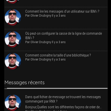
Com­ment lire les mes­sages d’un uti­li­sa­teur sur IBM i ?
Par
Oli­vier Dru­bi­gny
Il y a 3 ans
Où peut-on confi­gu­rer la casse de la ligne de com­mande
IBM i ?
Par
Oli­vier Dru­bi­gny
Il y a 3 ans
Com­ment connaître la taille d’une bibliothèque ?
Par
Oli­vier Dru­bi­gny
Il y a 3 ans
Mes­sages récents
Dans quel fichier de mes­sage se trouvent les mes­sages
com­men­çant par RNX ?
Bonjour,Quelles sont les dif­fé­rentes façons de créer de…