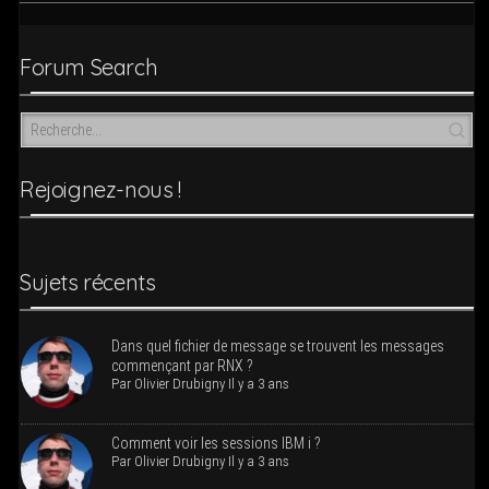
Forum Search
Rejoi­­gnez-nous !
Sujets récents
Dans quel fichier de mes­sage se trouvent les mes­sages
com­men­çant par RNX ?
Par
Oli­vier Dru­bi­gny
Il y a 3 ans
Com­ment voir les ses­sions IBM i ?
Par
Oli­vier Dru­bi­gny
Il y a 3 ans