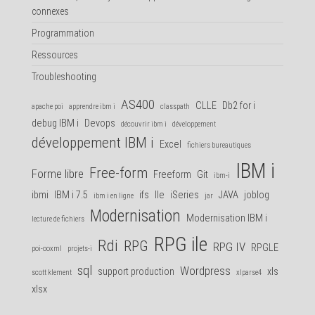
connexes
Programmation
Ressources
Troubleshooting
AS400
CLLE
Db2 for i
apache poi
apprendre ibm i
classpath
debug IBM i
Devops
découvrir ibm i
développement
développement IBM i
Excel
fichiers bureautiques
IBM i
Free-form
Forme libre
Freeform
Git
ibm-i
ibmi
IBM i 7.5
ifs
Ile
iSeries
JAVA
joblog
ibm i en ligne
jar
Modernisation
Modernisation IBM i
lecture de fichiers
RPG ile
Rdi
RPG
RPG IV
RPGLE
poi-ooxml
projets-i
sql
Wordpress
support production
xls
scott klement
xlparse4
xlsx