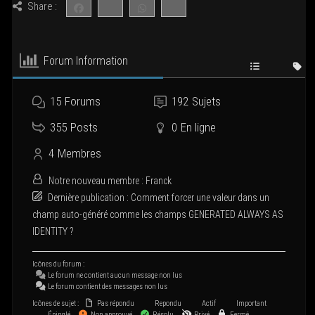
Share :
Forum Infor­ma­tion
15
Forums
192
Sujets
355
Posts
0
En ligne
4
Membres
Notre nou­veau membre :
Franck
Der­nière publi­ca­tion :
Com­ment for­cer une valeur dans un
champ auto-géné­ré comme les champs GENERATED ALWAYS AS
IDENTITY ?
Icônes du forum :
Le forum ne contient aucun mes­sage non lus
Le forum contient des mes­sages non lus
Icônes de sujet :
Pas répondu
Repondu
Actif
Important
Épinglé
Non approuvé
Résolu
Privé
Fermé