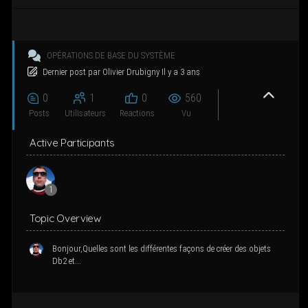
g
a
t
i
OPÉ­RA­TIONS DE BASE DU SYSTÈME
o
Der­nier post
par
Oli­vier Dru­bi­gny
Il y a 3 ans
n
0
1
0
560
Posts
Uti­li­sa­teurs
Reac­tions
Vu
Active Participants
1
Topic Overview
Bonjour,Quelles sont les différentes façons de créer des objets
Db2 et...