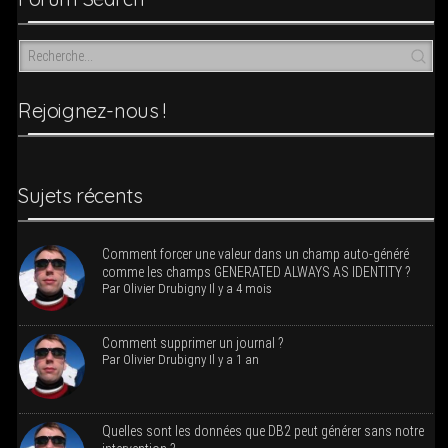
Rejoi­­gnez-nous !
Sujets récents
Com­ment for­cer une valeur dans un champ auto-géné­ré
comme les champs GENERATED ALWAYS AS IDENTITY ?
Par
Oli­vier Dru­bi­gny
Il y a 4 mois
Com­ment sup­pri­mer un journal ?
Par
Oli­vier Dru­bi­gny
Il y a 1 an
Quelles sont les don­nées que DB2 peut géné­rer sans notre