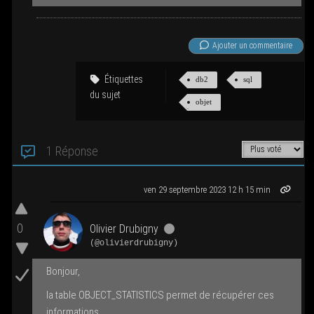
Ajou­ter un com­men­taire
Éti­quettes
db2
sql
du sujet
objet
1 Réponse
ven 29 sep­tembre 2023 12 h 15 min
0
Oli­vier Dru­bi­gny
(@olivierdrubigny)
Bon­jour,
la table OBJECT_STATISTICS per­met de récu­pé­rer ces
informations.