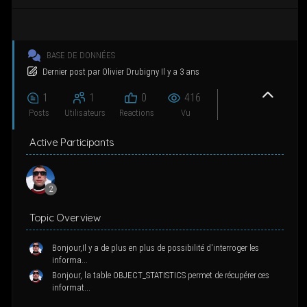
g
a
t
i
BASE DE DONNÉES
o
Der­nier post
par
Oli­vier Dru­bi­gny
Il y a 3 ans
n
1
1
0
416
Posts
Uti­li­sa­teurs
Reac­tions
Vu
Active Participants
2
Topic Overview
Bonjour,Il y a de plus en plus de possibilité d'interroger les
informa...
Bonjour, la table OBJECT_STATISTICS permet de récupérer ces
informat...