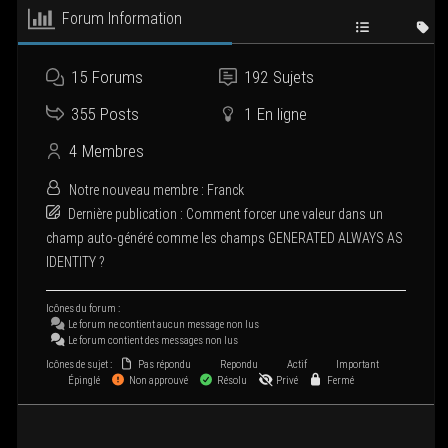
Forum Infor­ma­tion
15
Forums
192
Sujets
355
Posts
1
En ligne
4
Membres
Notre nou­veau membre :
Franck
Der­nière publi­ca­tion :
Com­ment for­cer une valeur dans un
champ auto-géné­ré comme les champs GENERATED ALWAYS AS
IDENTITY ?
Icônes du forum :
Le forum ne contient aucun mes­sage non lus
Le forum contient des mes­sages non lus
Icônes de sujet :
Pas répondu
Repondu
Actif
Important
Épinglé
Non approuvé
Résolu
Privé
Fermé