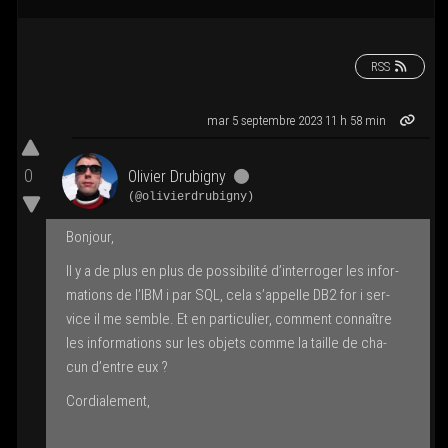
RSS
mar 5 sep­tembre 2023 11 h 58 min
0
Oli­vier Dru­bi­gny
(@olivierdrubigny)
Bon­jour,
Il y a de plus en plus de pos­si­bi­li­té d’in­ter­ro­ger les infor­
ma­tions de l’IBM i par SQL, cela s’ap­pelle DB2 for i ser­
vice il me semble. Et en par­ti­cu­lier, com­ment connaître
les infor­ma­tions sur les objets comme la taille de cha­
cun d’entre eux ?
Cor­dia­le­ment,