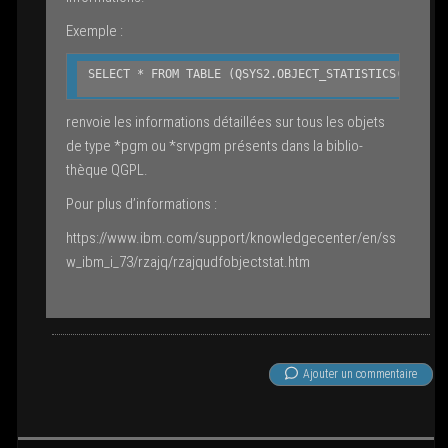
Exemple :
SELECT * FROM TABLE (QSYS2.OBJECT_STATISTICS('QGPL'
ren­voie les infor­ma­tions détaillées sur tous les objets
de type *pgm ou *srvpgm pré­sents dans la biblio­
thèque QGPL.
Pour plus d’informations :
https://www.ibm.com/support/knowledgecenter/en/ss
w_ibm_i_73/rzajq/rzajqudfobjectstat.htm
Ajou­ter un com­men­taire