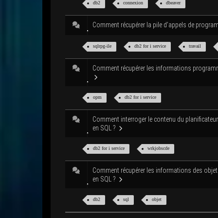
db2
connexion
dbea­ver
Com­ment récu­pé­rer la pile d’ap­pels de progr
sqlrpg-ile
db2 for i service
tra­vail
Com­ment récu­pé­rer les infor­ma­tions pro­g
opm
db2 for i service
Com­ment inter­ro­ger le conte­nu du pla­ni­fi­ca­teu
en SQL ?
db2 for i service
wrk­jobscde
Com­ment récu­pé­rer les infor­ma­tions des objet
en SQL ?
db2
sql
objet