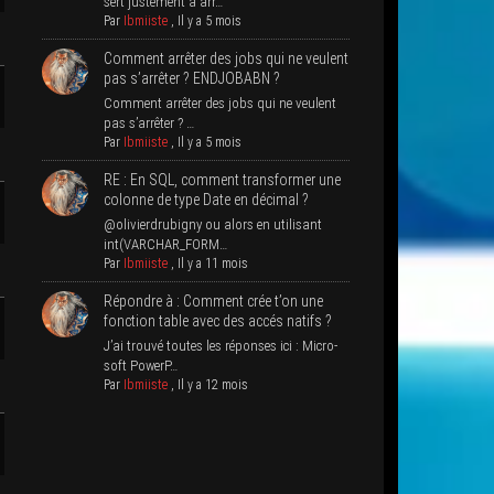
sert jus­te­ment à arr…
Par
Ibmiiste
,
Il y a 5 mois
Com­ment arrê­ter des jobs qui ne veulent
pas s’ar­rê­ter ? ENDJOBABN ?
Com­ment arrê­ter des jobs qui ne veulent
pas s’arrêter ? …
Par
Ibmiiste
,
Il y a 5 mois
RE : En SQL, com­ment trans­for­mer une
colonne de type Date en décimal ?
@olivierdrubigny ou alors en uti­li­sant
int(VARCHAR_FORM…
Par
Ibmiiste
,
Il y a 11 mois
Répondre à : Com­ment crée t’on une
fonc­tion table avec des accés natifs ?
J’ai trou­vé toutes les réponses ici : Micro­
soft PowerP…
Par
Ibmiiste
,
Il y a 12 mois