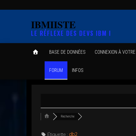
Skip
to
IBMIISTE
the
LE RÉFLEXE DES DEVS IBM I
content
BASE DE DONNÉES
CONNEXION À VOTR
FORUM
INFOS
Recherche
Éti­quette :
db2