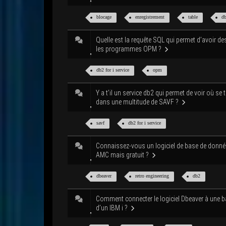
blo­cage
enre­gis­tre­ment
table
db
Quelle est la requête SQL qui per­met d’a­voir de
les pro­grammes OPM ?
db2 for i service
opm
Y a t’il un ser­vice db2 qui per­met de voir où se
dans une mul­ti­tude de SAVF ?
savf
db2 for i service
Connais­sez-vous un logi­ciel de base de don­n
AMC mais gratuit ?
dbea­ver
retro engi­nee­ring
db2
Com­ment connec­ter le logi­ciel Dbea­ver à une 
d’un IBM i ?