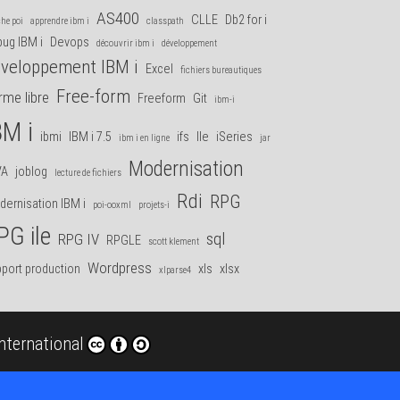
AS400
CLLE
Db2 for i
he poi
apprendre ibm i
classpath
ug IBM i
Devops
découvrir ibm i
développement
veloppement IBM i
Excel
fichiers bureautiques
Free-form
rme libre
Freeform
Git
ibm-i
BM i
ibmi
IBM i 7.5
ifs
Ile
iSeries
ibm i en ligne
jar
Modernisation
VA
joblog
lecture de fichiers
Rdi
RPG
ernisation IBM i
poi-ooxml
projets-i
PG ile
sql
RPG IV
RPGLE
scott klement
Wordpress
port production
xls
xlsx
xlparse4
nternational