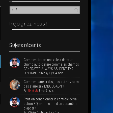
Rejoi­­gnez-nous !
Sujets récents
Com­ment for­cer une valeur dans un
champ auto-géné­ré comme les champs
GENERATED ALWAYS AS IDENTITY ?
Par
Oli­vier Dru­bi­gny
Il y a 4 mois
Com­ment arrê­ter des jobs qui ne veulent
pas s’ar­rê­ter ? ENDJOBABN ?
Par
Ibmiiste
Il y a 5 mois
Peut-on condi­tion­ner le contrôle de vali­
da­tion SQLen fonc­tion d’un para­mètre
d’appel ?
Par
Oli­vier Dru­bi­gny
Il y a 1 an