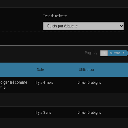
Type de recherce :
1
Page
⁄
Suivant
2
Date
Uti­li­sa­teur
uto-géné­ré comme
Il y a 4 mois
Oli­vier Drubigny
 ?
Il y a 3 ans
Oli­vier Drubigny