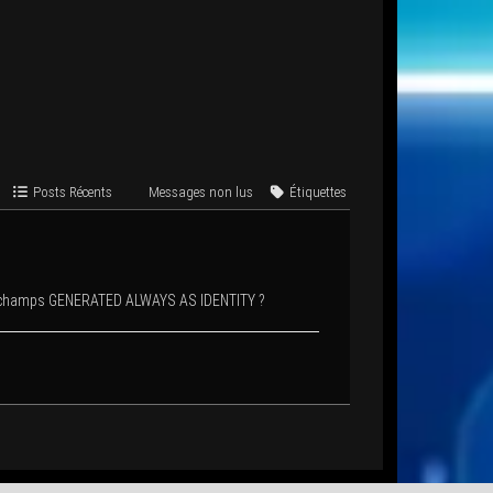
Posts Récents
Mes­sages non lus
Éti­quettes
es champs GENERATED ALWAYS AS IDENTITY ?