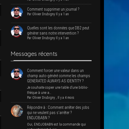
Com­ment sup­pri­mer un journal ?
Par
Oli­vier Dru­bi­gny
Il y a 1 an
Quelles sont les don­nées que DB2 peut
géné­rer sans notre intervention ?
Par
Oli­vier Dru­bi­gny
Il y a 1 an
Mes­sages récents
Com­ment for­cer une valeur dans un
champ auto-géné­ré comme les champs
GENERATED ALWAYS AS IDENTITY ?
Je sou­haite copier une table d’une biblio­
thèque à une a…
Par
Oli­vier Dru­bi­gny
,
Il y a 4 mois
Répondre à : Com­ment arrê­ter des jobs
qui ne veulent pas s’ar­rê­ter ?
ENDJOBABN ?
Oui, ENDJOBABN est la com­mande qui