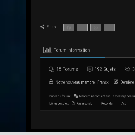
Share :
Forum Infor­ma­tion
15
Forums
192
Sujets
3
Notre nou­veau membre :
Franck
Der­nière 
Icônes du forum :
Le forum ne contient aucun mes­sage non l
Icônes de sujet :
Pas répondu
Repondu
Actif