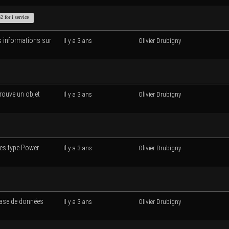
2 for i service
s infor­ma­tions sur
Il y a 3 ans
Oli­vier Drubigny
 trouve un objet
Il y a 3 ans
Oli­vier Drubigny
ées type Power
Il y a 3 ans
Oli­vier Drubigny
base de don­nées
Il y a 3 ans
Oli­vier Drubigny