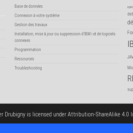
Base de données
apac
deb
Connexion à votre système
dé
Gestion des travaux
Fo
Installation, mise à jour ou suppression d'IBM i et de logiciels
connexes
I
Programmation
JA
Ressources
Mod
Troubleshooting
R
sup
ier Drubigny
is licensed under
Attribution-ShareAlike 4.0 I