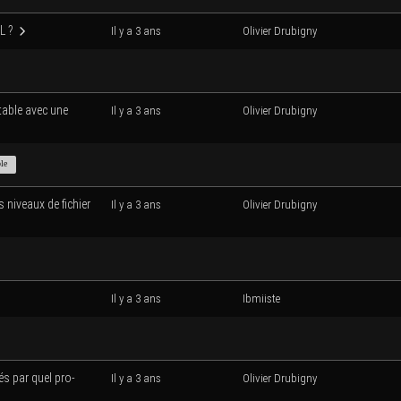
QL ?
Il y a 3 ans
Oli­vier Drubigny
table avec une
Il y a 3 ans
Oli­vier Drubigny
ble
s niveaux de fichier
Il y a 3 ans
Oli­vier Drubigny
Il y a 3 ans
Ibmiiste
és par quel pro­
Il y a 3 ans
Oli­vier Drubigny