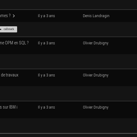
ammes ?
Il y a 3 ans
Denis Lan­dra­gin
call­stack
ramme OPM en SQL ?
Il y a 3 ans
Oli­vier Drubigny
r de tra­vaux
Il y a 3 ans
Oli­vier Drubigny
s sur IBM i
Il y a 3 ans
Oli­vier Drubigny