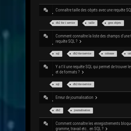
Connaître taille des objets avec une requête S
db2 for i service
taille
gros objets
Com­ment connaître la liste des champs d’une 
requête SQL ?
sql
db2-for-iser­vice
colonne
ta
Y a t’il une requête SQL qui per­met de trou­ver le
et de formats ?
sql
db2-for-iser­vice
Erreur de journalisation
db2
jour­na­li­sa­tion
Com­ment connaître les enre­gis­tre­ments blo­qu
gramme, tra­vail etc… en SQL ?