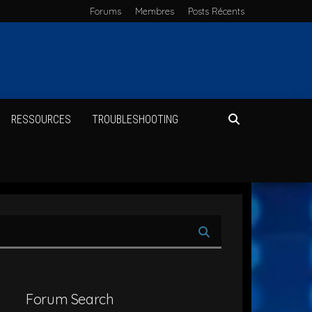
Forums
Membres
Posts Récents
RES­SOURCES
TROU­BLE­SHOO­TING
Forum Search