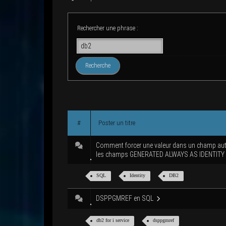
Recher­cher une phrase :
#
Pos­ter un titre
Com­ment for­cer une valeur dans un champ a
les champs GENERATED ALWAYS AS IDENTITY
SQL
Iden­ti­ty
DB2
DSPPGMREF en SQL
db2 for i service
dsppgm­ref