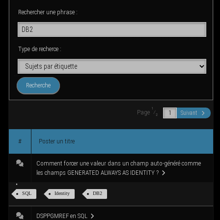
g
Recher­cher une phrase :
a
t
i
o
Type de recherce :
n
1
Page
⁄
Suivant
2
#
Pos­ter un titre
Com­ment for­cer une valeur dans un champ auto-géné­ré comme
les champs GENERATED ALWAYS AS IDENTITY ?
SQL
Iden­ti­ty
DB2
DSPPGMREF en SQL