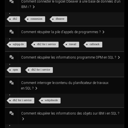
Com­ment connec­ter le logi­ciel Dbea­ver à une base de don­nées d’un
IBM i ?
db2
connexion
dbea­ver
Com­ment récu­pé­rer la pile d’ap­pels de programmes ?
sqlrpg-ile
db2 for i service
tra­vail
call­stack
Com­ment récu­pé­rer les infor­ma­tions pro­gramme OPM en SQL ?
opm
db2 for i service
Com­ment inter­ro­ger le conte­nu du pla­ni­fi­ca­teur de tra­vaux
en SQL ?
db2 for i service
wrk­jobscde
Com­ment récu­pé­rer les infor­ma­tions des objets sur IBM i en SQL ?