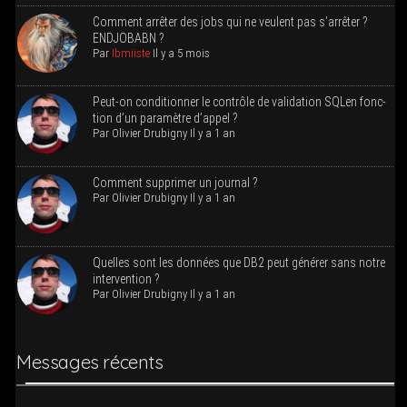
Com­ment arrê­ter des jobs qui ne veulent pas s’ar­rê­ter ?
ENDJOBABN ?
Par
Ibmiiste
Il y a 5 mois
Peut-on condi­tion­ner le contrôle de vali­da­tion SQLen fonc­
tion d’un para­mètre d’appel ?
Par
Oli­vier Dru­bi­gny
Il y a 1 an
Com­ment sup­pri­mer un journal ?
Par
Oli­vier Dru­bi­gny
Il y a 1 an
Quelles sont les don­nées que DB2 peut géné­rer sans notre
intervention ?
Par
Oli­vier Dru­bi­gny
Il y a 1 an
Mes­sages récents