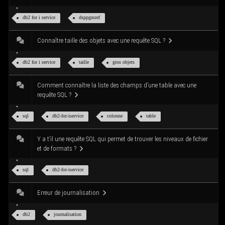
db2 for i service
dsppgm­ref
Connaître taille des objets avec une requête SQL ?
db2 for i service
taille
gros objets
Com­ment connaître la liste des champs d’une table avec une
requête SQL ?
sql
db2-for-iser­vice
colonne
table
Y a t’il une requête SQL qui per­met de trou­ver les niveaux de fichier
et de formats ?
sql
db2-for-iser­vice
Erreur de journalisation
db2
jour­na­li­sa­tion