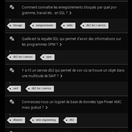
Com­ment connaître les enre­gis­tre­ments blo­qués par quel pro­
gramme, tra­vail etc… en SQL ?
blo­cage
enre­gis­tre­ment
table
db2 for i service
Quelle est la requête SQL qui per­met d’a­voir des infor­ma­tions sur
les pro­grammes OPM ?
db2 for i service
opm
Y a t’il un ser­vice db2 qui per­met de voir où se trouve un objet dans
une mul­ti­tude de SAVF ?
savf
db2 for i service
Connais­sez-vous un logi­ciel de base de don­nées type Power AMC
mais gratuit ?
dbea­ver
retro engi­nee­ring
db2