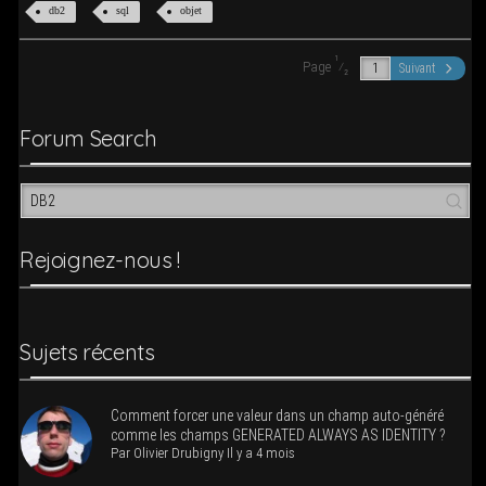
db2
sql
objet
1
Page
⁄
Suivant
2
Forum Search
Rejoi­­gnez-nous !
Sujets récents
Com­ment for­cer une valeur dans un champ auto-géné­ré
comme les champs GENERATED ALWAYS AS IDENTITY ?
Par
Oli­vier Dru­bi­gny
Il y a 4 mois