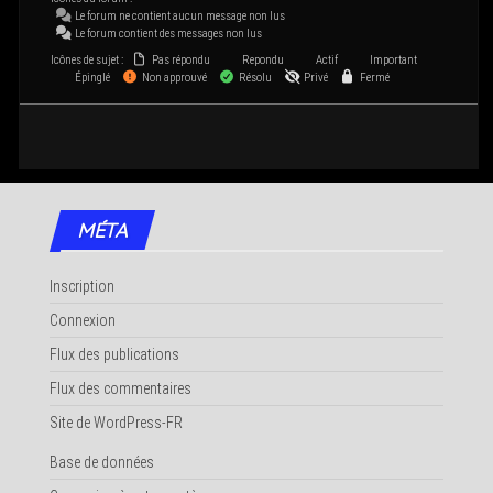
Le forum ne contient aucun mes­sage non lus
Le forum contient des mes­sages non lus
Icônes de sujet :
Pas répondu
Repondu
Actif
Important
Épinglé
Non approuvé
Résolu
Privé
Fermé
MÉTA
Inscription
Connexion
Flux des publications
Flux des commentaires
Site de WordPress-FR
Base de données