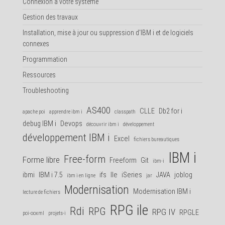
Connexion à votre système
Gestion des travaux
Installation, mise à jour ou suppression d'IBM i et de logiciels
connexes
Programmation
Ressources
Troubleshooting
AS400
CLLE
Db2 for i
apache poi
apprendre ibm i
classpath
debug IBM i
Devops
découvrir ibm i
développement
développement IBM i
Excel
fichiers bureautiques
IBM i
Free-form
Forme libre
Freeform
Git
ibm-i
ibmi
IBM i 7.5
ifs
Ile
iSeries
JAVA
joblog
ibm i en ligne
jar
Modernisation
Modernisation IBM i
lecture de fichiers
RPG ile
Rdi
RPG
RPG IV
RPGLE
poi-ooxml
projets-i