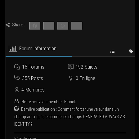
Share :
Forum Infor­ma­tion
15
Forums
192
Sujets
355
Posts
0
En ligne
4
Membres
Notre nou­veau membre :
Franck
Der­nière publi­ca­tion :
Com­ment for­cer une valeur dans un
champ auto-géné­ré comme les champs GENERATED ALWAYS AS
IDENTITY ?
Icônes du forum :