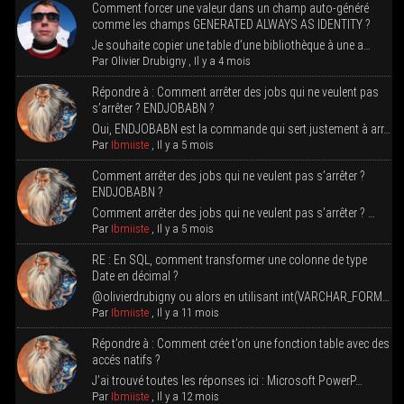
Com­ment for­cer une valeur dans un champ auto-géné­ré
comme les champs GENERATED ALWAYS AS IDENTITY ?
Je sou­haite copier une table d’une biblio­thèque à une a…
Par
Oli­vier Dru­bi­gny
,
Il y a 4 mois
Répondre à : Com­ment arrê­ter des jobs qui ne veulent pas
s’ar­rê­ter ? ENDJOBABN ?
Oui, ENDJOBABN est la com­mande qui sert jus­te­ment à arr…
Par
Ibmiiste
,
Il y a 5 mois
Com­ment arrê­ter des jobs qui ne veulent pas s’ar­rê­ter ?
ENDJOBABN ?
Com­ment arrê­ter des jobs qui ne veulent pas s’arrêter ? …
Par
Ibmiiste
,
Il y a 5 mois
RE : En SQL, com­ment trans­for­mer une colonne de type
Date en décimal ?
@olivierdrubigny ou alors en uti­li­sant int(VARCHAR_FORM…
Par
Ibmiiste
,
Il y a 11 mois
Répondre à : Com­ment crée t’on une fonc­tion table avec des
accés natifs ?
J’ai trou­vé toutes les réponses ici : Micro­soft PowerP…
Par
Ibmiiste
,
Il y a 12 mois