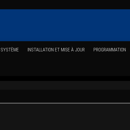
E SYSTÈME
INS­TAL­LA­TION ET MISE À JOUR
PRO­GRAM­MA­TION