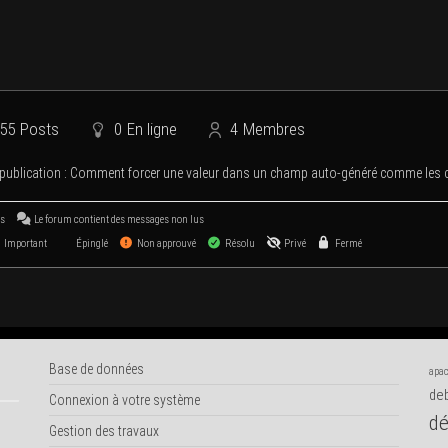
55
Posts
0
En ligne
4
Membres
publi­ca­tion :
Com­ment for­cer une valeur dans un champ auto-géné­ré comme l
us
Le forum contient des mes­sages non lus
Important
Épinglé
Non approuvé
Résolu
Privé
Fermé
Base de données
apac
deb
Connexion à votre système
dé
Gestion des travaux