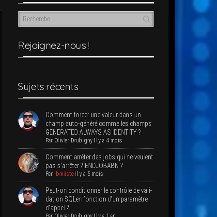
Rejoi­­gnez-nous !
Sujets récents
Com­ment for­cer une valeur dans un
champ auto-géné­ré comme les champs
GENERATED ALWAYS AS IDENTITY ?
Par
Oli­vier Dru­bi­gny
Il y a 4 mois
Com­ment arrê­ter des jobs qui ne veulent
pas s’ar­rê­ter ? ENDJOBABN ?
Par
Ibmiiste
Il y a 5 mois
Peut-on condi­tion­ner le contrôle de vali­
da­tion SQLen fonc­tion d’un para­mètre
d’appel ?
Par
Oli­vier Dru­bi­gny
Il y a 1 an