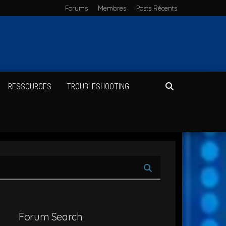
Forums
Membres
Posts Récents
RES­SOURCES
TROU­BLE­SHOO­TING
Forum Search