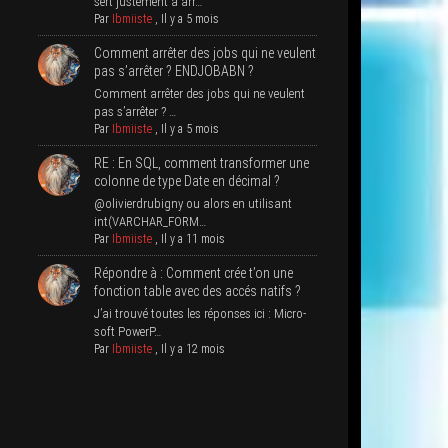
sert jus­te­ment à arr…
Par
Ibmiiste
,
Il y a 5 mois
Com­ment arrê­ter des jobs qui ne veulent
pas s’ar­rê­ter ? ENDJOBABN ?
Com­ment arrê­ter des jobs qui ne veulent
pas s’arrêter ? …
Par
Ibmiiste
,
Il y a 5 mois
RE : En SQL, com­ment trans­for­mer une
colonne de type Date en décimal ?
@olivierdrubigny ou alors en uti­li­sant
int(VARCHAR_FORM…
Par
Ibmiiste
,
Il y a 11 mois
Répondre à : Com­ment crée t’on une
fonc­tion table avec des accés natifs ?
J’ai trou­vé toutes les réponses ici : Micro­
soft PowerP…
Par
Ibmiiste
,
Il y a 12 mois