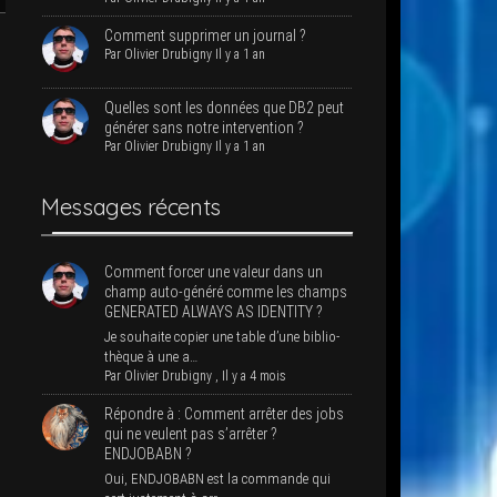
Com­ment sup­pri­mer un journal ?
Par
Oli­vier Dru­bi­gny
Il y a 1 an
Quelles sont les don­nées que DB2 peut
géné­rer sans notre intervention ?
Par
Oli­vier Dru­bi­gny
Il y a 1 an
Mes­sages récents
Com­ment for­cer une valeur dans un
champ auto-géné­ré comme les champs
GENERATED ALWAYS AS IDENTITY ?
Je sou­haite copier une table d’une biblio­
thèque à une a…
Par
Oli­vier Dru­bi­gny
,
Il y a 4 mois
Répondre à : Com­ment arrê­ter des jobs
qui ne veulent pas s’ar­rê­ter ?
ENDJOBABN ?
Oui, ENDJOBABN est la com­mande qui