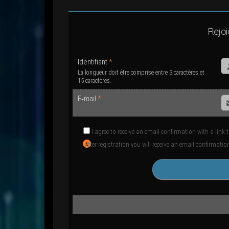
Rejoi
Iden­ti­fiant
*
La lon­gueur doit être com­prise entre 3 carac­tères et
15 caractères.
E‑mail
*
I agree to receive an email confir­ma­tion with a link
After regis­tra­tion you will receive an email confir­ma­t