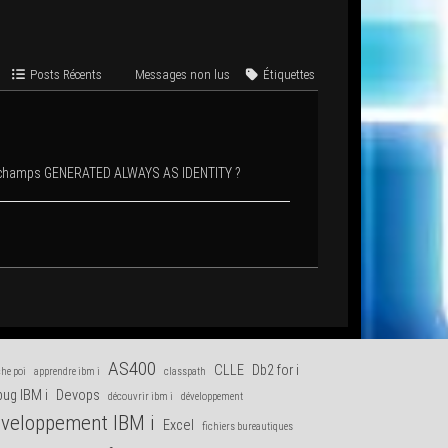
Posts Récents
Mes­sages non lus
Éti­quettes
es champs GENERATED ALWAYS AS IDENTITY ?
AS400
CLLE
Db2 for i
he poi
apprendre ibm i
classpath
ug IBM i
Devops
découvrir ibm i
développement
veloppement IBM i
Excel
fichiers bureautiques