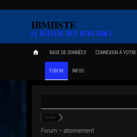
Skip
to
IBMIISTE
the
LE RÉFLEXE DES DEVS IBM I
content
BASE DE DONNÉES
CONNEXION À VOTR
FORUM
INFOS
Forums
Forum – abonnement