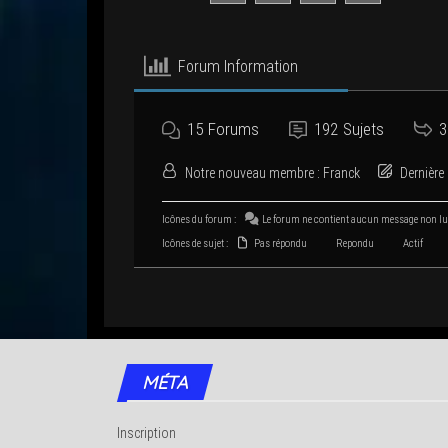
Forum Infor­ma­tion
15
Forums
192
Sujets
3
Notre nou­veau membre :
Franck
Der­nière 
Icônes du forum :
Le forum ne contient aucun mes­sage non l
Icônes de sujet :
Pas répondu
Repondu
Actif
MÉTA
Inscription