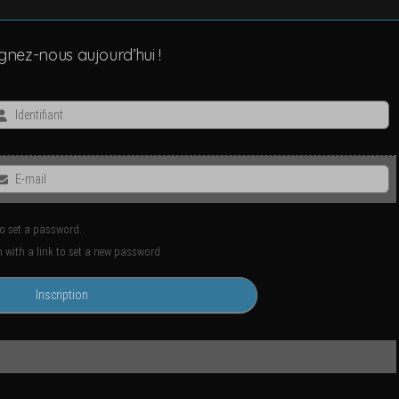
­gnez-nous aujourd’hui !
 to set a password.
ion with a link to set a new password