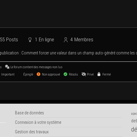
55
Posts
1
En ligne
4
Membres
publi­ca­tion :
Com­ment for­cer une valeur dans un champ auto-géné­ré comme l
us
Le forum contient des mes­sages non lus
Important
Épinglé
Non approuvé
Résolu
Privé
Fermé
Base de données
apac
deb
Connexion à votre système
dé
Gestion des travaux