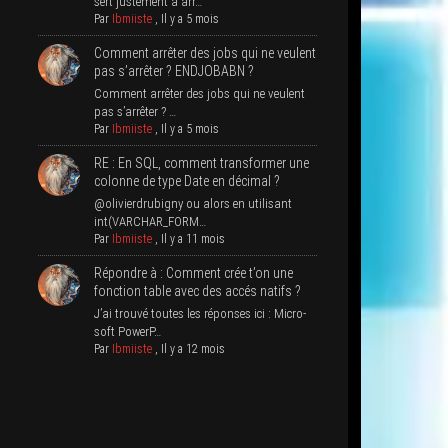
sert jus­te­ment à arr…
Par
Ibmiiste
,
Il y a 5 mois
Com­ment arrê­ter des jobs qui ne veulent
pas s’ar­rê­ter ? ENDJOBABN ?
Com­ment arrê­ter des jobs qui ne veulent
pas s’arrêter ? …
Par
Ibmiiste
,
Il y a 5 mois
RE : En SQL, com­ment trans­for­mer une
colonne de type Date en décimal ?
@olivierdrubigny ou alors en uti­li­sant
int(VARCHAR_FORM…
Par
Ibmiiste
,
Il y a 11 mois
Répondre à : Com­ment crée t’on une
fonc­tion table avec des accés natifs ?
J’ai trou­vé toutes les réponses ici : Micro­
soft PowerP…
Par
Ibmiiste
,
Il y a 12 mois