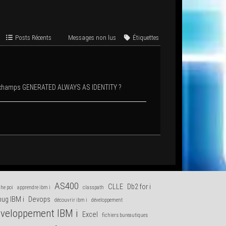
Posts Récents
Mes­sages non lus
Éti­quettes
es champs GENERATED ALWAYS AS IDENTITY ?
AS400
CLLE
Db2 for i
he poi
apprendre ibm i
classpath
ug IBM i
Devops
découvrir ibm i
développement
veloppement IBM i
Excel
fichiers bureautiques