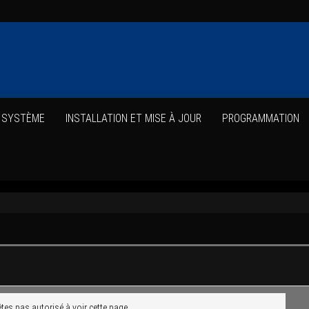
E SYSTÈME
INS­TAL­LA­TION ET MISE À JOUR
PRO­GRAM­MA­TION
tes pas auto­ri­sé à voir cette page