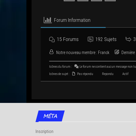
Forum Infor­ma­tion
15
Forums
192
Sujets
3
Notre nou­veau membre :
Franck
Der­nière 
Icônes du forum :
Le forum ne contient aucun mes­sage non l
Icônes de sujet :
Pas répondu
Repondu
Actif
MÉTA
Inscription