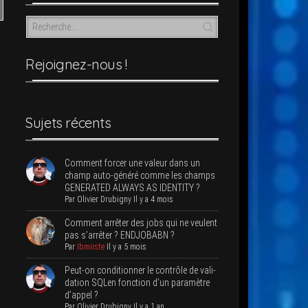
Rejoi­­gnez-nous !
Sujets récents
Com­ment for­cer une valeur dans un
champ auto-géné­ré comme les champs
GENERATED ALWAYS AS IDENTITY ?
Par
Oli­vier Dru­bi­gny
Il y a 4 mois
Com­ment arrê­ter des jobs qui ne veulent
pas s’ar­rê­ter ? ENDJOBABN ?
Par
Ibmiiste
Il y a 5 mois
Peut-on condi­tion­ner le contrôle de vali­
da­tion SQLen fonc­tion d’un para­mètre
d’appel ?
Par
Oli­vier Dru­bi­gny
Il y a 1 an