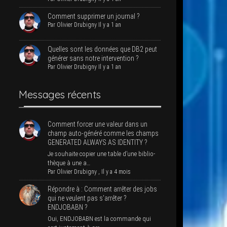
Com­ment sup­pri­mer un journal ?
Par
Oli­vier Dru­bi­gny
Il y a 1 an
Quelles sont les don­nées que DB2 peut
géné­rer sans notre intervention ?
Par
Oli­vier Dru­bi­gny
Il y a 1 an
Mes­sages récents
Com­ment for­cer une valeur dans un
champ auto-géné­ré comme les champs
GENERATED ALWAYS AS IDENTITY ?
Je sou­haite copier une table d’une biblio­
thèque à une a…
Par
Oli­vier Dru­bi­gny
,
Il y a 4 mois
Répondre à : Com­ment arrê­ter des jobs
qui ne veulent pas s’ar­rê­ter ?
ENDJOBABN ?
Oui, ENDJOBABN est la com­mande qui