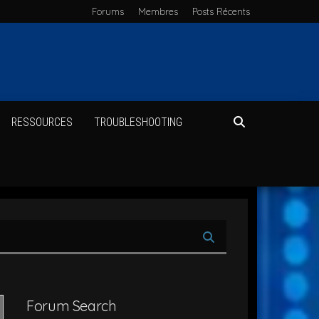
Forums
Membres
Posts Récents
RES­SOURCES
TROU­BLE­SHOO­TING
Forum Search