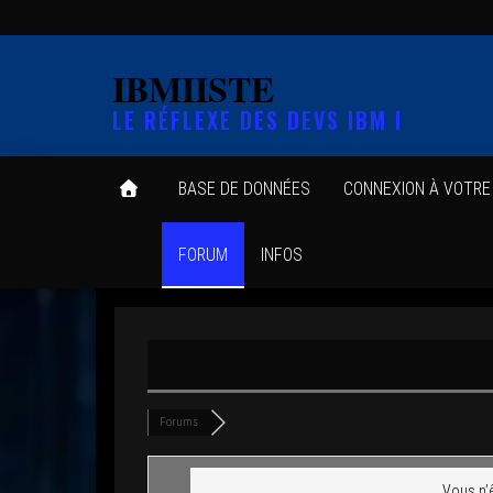
Skip
to
IBMIISTE
the
LE RÉFLEXE DES DEVS IBM I
content
BASE DE DONNÉES
CONNEXION À VOTR
FORUM
INFOS
Forums
Vous n’ê