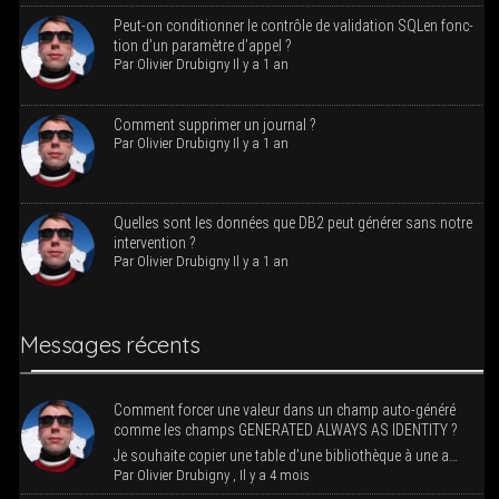
Peut-on condi­tion­ner le contrôle de vali­da­tion SQLen fonc­
tion d’un para­mètre d’appel ?
Par
Oli­vier Dru­bi­gny
Il y a 1 an
Com­ment sup­pri­mer un journal ?
Par
Oli­vier Dru­bi­gny
Il y a 1 an
Quelles sont les don­nées que DB2 peut géné­rer sans notre
intervention ?
Par
Oli­vier Dru­bi­gny
Il y a 1 an
Mes­sages récents
Com­ment for­cer une valeur dans un champ auto-géné­ré
comme les champs GENERATED ALWAYS AS IDENTITY ?
Je sou­haite copier une table d’une biblio­thèque à une a…
Par
Oli­vier Dru­bi­gny
,
Il y a 4 mois