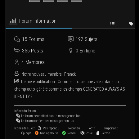
Forum Infor­ma­tion
15
Forums
192
Sujets
355
Posts
0
En ligne
4
Membres
Notre nou­veau membre :
Franck
Der­nière publi­ca­tion :
Com­ment for­cer une valeur dans un
champ auto-géné­ré comme les champs GENERATED ALWAYS AS
IDENTITY ?
Icônes du forum :
Le forum ne contient aucun mes­sage non lus
Le forum contient des mes­sages non lus
Icônes de sujet :
Pas répondu
Repondu
Actif
Important
Épinglé
Non approuvé
Résolu
Privé
Fermé