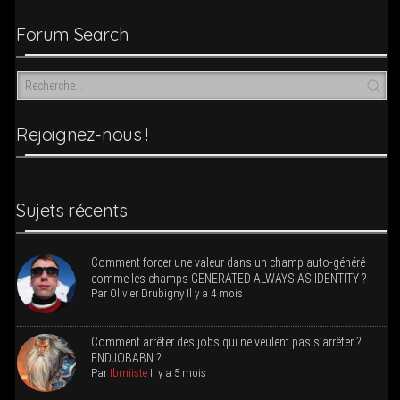
g
Forum Search
a
t
i
o
n
Rejoi­­gnez-nous !
Sujets récents
Com­ment for­cer une valeur dans un champ auto-géné­ré
comme les champs GENERATED ALWAYS AS IDENTITY ?
Par
Oli­vier Dru­bi­gny
Il y a 4 mois
Com­ment arrê­ter des jobs qui ne veulent pas s’ar­rê­ter ?
ENDJOBABN ?
Par
Ibmiiste
Il y a 5 mois