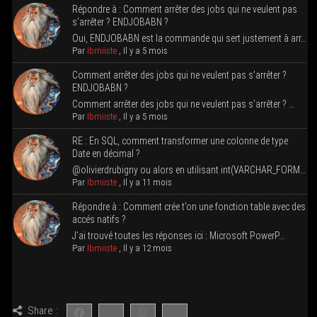
Répondre à : Com­ment arrê­ter des jobs qui ne veulent pas
s’ar­rê­ter ? ENDJOBABN ?
Oui, ENDJOBABN est la com­mande qui sert jus­te­ment à arr…
Par
Ibmiiste
,
Il y a 5 mois
Com­ment arrê­ter des jobs qui ne veulent pas s’ar­rê­ter ?
ENDJOBABN ?
Com­ment arrê­ter des jobs qui ne veulent pas s’arrêter ? …
Par
Ibmiiste
,
Il y a 5 mois
RE : En SQL, com­ment trans­for­mer une colonne de type
Date en décimal ?
@olivierdrubigny ou alors en uti­li­sant int(VARCHAR_FORM…
Par
Ibmiiste
,
Il y a 11 mois
Répondre à : Com­ment crée t’on une fonc­tion table avec des
accés natifs ?
J’ai trou­vé toutes les réponses ici : Micro­soft PowerP…
Par
Ibmiiste
,
Il y a 12 mois
Share :