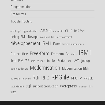
Programmation
Ressources
Troubleshooting
AS400
CLLE
Db2 for i
apache poi
apprendre ibm i
classpath
debug IBM i
Devops
découvrir ibm i
développement
développement IBM i
Excel
fichiers bureautiques
IBM i
Free-form
Forme libre
Freeform
Git
ibm-i
ibmi
IBM i 7.5
ifs
Ile
iSeries
JAVA
joblog
ibm i en ligne
jar
Modernisation
Modernisation IBM i
lecture de fichiers
RPG ile
Rdi
RPG
RPG IV
RPGLE
poi-ooxml
projets-i
sql
Wordpress
support production
xls
scott klement
xlparse4
xlsx