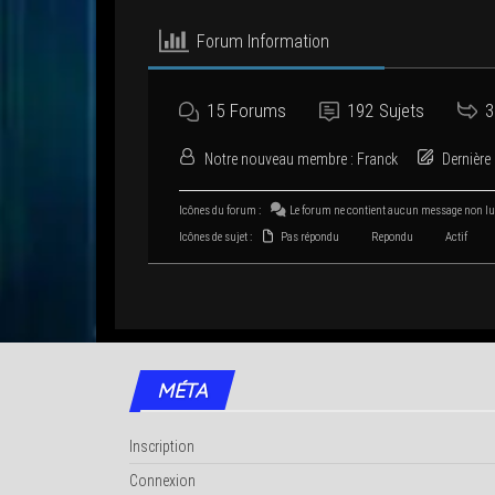
Forum Infor­ma­tion
15
Forums
192
Sujets
3
Notre nou­veau membre :
Franck
Der­nière 
Icônes du forum :
Le forum ne contient aucun mes­sage non l
Icônes de sujet :
Pas répondu
Repondu
Actif
MÉTA
Inscription
Connexion