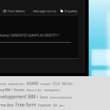
Posts Récents
Mes­sages non lus
Éti­quettes
es champs GENERATED ALWAYS AS IDENTITY ?
AS400
CLLE
Db2 for i
he poi
apprendre ibm i
classpath
ug IBM i
Devops
découvrir ibm i
développement
veloppement IBM i
Excel
fichiers bureautiques
Free-form
rme libre
Freeform
Git
ibm-i