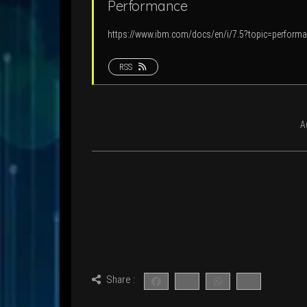
Per­for­mance
https://www.ibm.com/docs/en/i/7.5?topic=perform
RSS
A
Share :