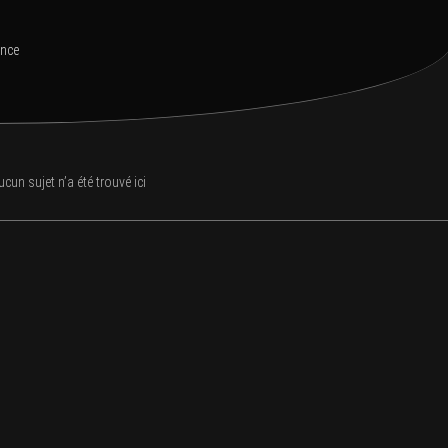
ance
ucun sujet n’a été trou­vé ici