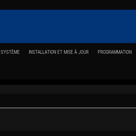
E SYSTÈME
INS­TAL­LA­TION ET MISE À JOUR
PRO­GRAM­MA­TION