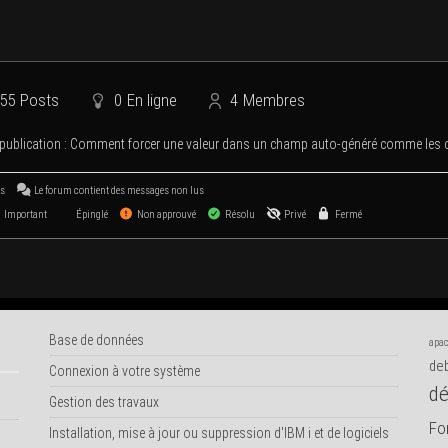
55
Posts
0
En ligne
4
Membres
publi­ca­tion :
Com­ment for­cer une valeur dans un champ auto-géné­ré comme l
us
Le forum contient des mes­sages non lus
Important
Épinglé
Non approuvé
Résolu
Privé
Fermé
Base de données
apac
deb
Connexion à votre système
dé
Gestion des travaux
Fo
Installation, mise à jour ou suppression d'IBM i et de logiciels