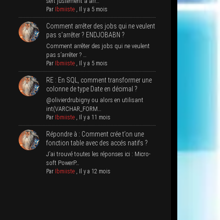
sert jus­te­ment à arr…
Par
Ibmiiste
,
Il y a 5 mois
Com­ment arrê­ter des jobs qui ne veulent
pas s’ar­rê­ter ? ENDJOBABN ?
Com­ment arrê­ter des jobs qui ne veulent
pas s’arrêter ? …
Par
Ibmiiste
,
Il y a 5 mois
RE : En SQL, com­ment trans­for­mer une
colonne de type Date en décimal ?
@olivierdrubigny ou alors en uti­li­sant
int(VARCHAR_FORM…
Par
Ibmiiste
,
Il y a 11 mois
Répondre à : Com­ment crée t’on une
fonc­tion table avec des accés natifs ?
J’ai trou­vé toutes les réponses ici : Micro­
soft PowerP…
Par
Ibmiiste
,
Il y a 12 mois