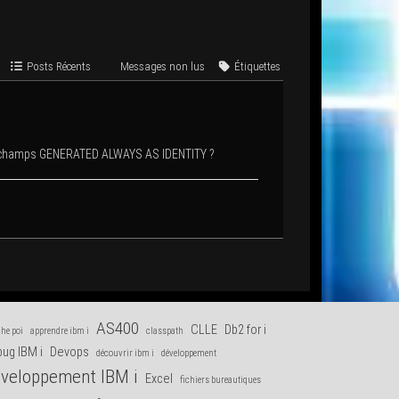
Posts Récents
Mes­sages non lus
Éti­quettes
es champs GENERATED ALWAYS AS IDENTITY ?
AS400
CLLE
Db2 for i
he poi
apprendre ibm i
classpath
ug IBM i
Devops
découvrir ibm i
développement
veloppement IBM i
Excel
fichiers bureautiques