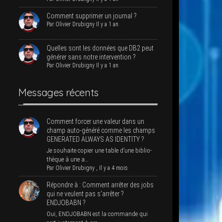
Com­ment sup­pri­mer un journal ?
Par
Oli­vier Dru­bi­gny
Il y a 1 an
Quelles sont les don­nées que DB2 peut
géné­rer sans notre intervention ?
Par
Oli­vier Dru­bi­gny
Il y a 1 an
Mes­sages récents
Com­ment for­cer une valeur dans un
champ auto-géné­ré comme les champs
GENERATED ALWAYS AS IDENTITY ?
Je sou­haite copier une table d’une biblio­
thèque à une a…
Par
Oli­vier Dru­bi­gny
,
Il y a 4 mois
Répondre à : Com­ment arrê­ter des jobs
qui ne veulent pas s’ar­rê­ter ?
ENDJOBABN ?
Oui, ENDJOBABN est la com­mande qui