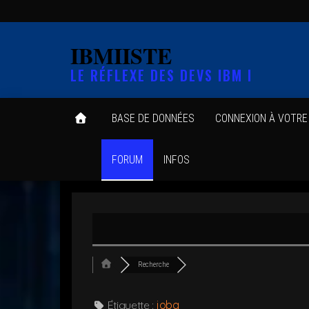
Skip
to
IBMIISTE
the
LE RÉFLEXE DES DEVS IBM I
content
BASE DE DONNÉES
CONNEXION À VOTR
FORUM
INFOS
Recherche
Éti­quette :
jobq