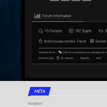
Forum Infor­ma­tion
15
Forums
192
Sujets
3
Notre nou­veau membre :
Franck
Der­nière 
Icônes du forum :
Le forum ne contient aucun mes­sage non l
Icônes de sujet :
Pas répondu
Repondu
Actif
MÉTA
Inscription