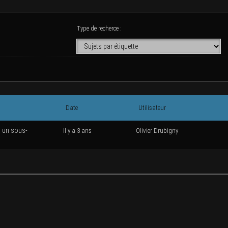
Type de recherce :
Date
Uti­li­sa­teur
à un sous-
Il y a 3 ans
Oli­vier Drubigny