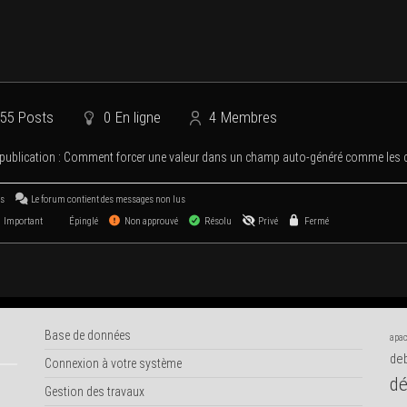
55
Posts
0
En ligne
4
Membres
publi­ca­tion :
Com­ment for­cer une valeur dans un champ auto-géné­ré comme l
us
Le forum contient des mes­sages non lus
Important
Épinglé
Non approuvé
Résolu
Privé
Fermé
Base de données
apac
deb
Connexion à votre système
dé
Gestion des travaux