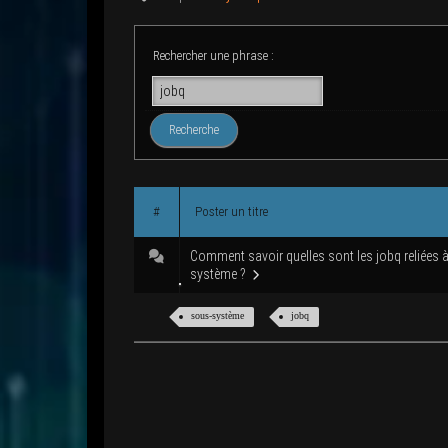
Recher­cher une phrase :
#
Pos­ter un titre
Com­ment savoir quelles sont les jobq reliées 
système ?
sous-sys­tème
jobq