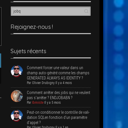
Rejoi­­gnez-nous !
Sujets récents
Com­ment for­cer une valeur dans un
champ auto-géné­ré comme les champs
GENERATED ALWAYS AS IDENTITY ?
Par
Oli­vier Dru­bi­gny
Il y a 4 mois
Com­ment arrê­ter des jobs qui ne veulent
pas s’ar­rê­ter ? ENDJOBABN ?
Par
Ibmiiste
Il y a 5 mois
Peut-on condi­tion­ner le contrôle de vali­
da­tion SQLen fonc­tion d’un para­mètre
d’appel ?
Par
Oli­vier Dru­bi­gny
Il y a 1 an