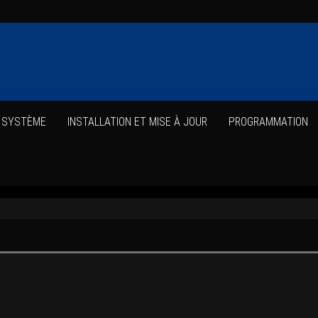
E SYSTÈME
INS­TAL­LA­TION ET MISE À JOUR
PRO­GRAM­MA­TION