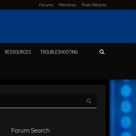
Forums
Membres
Posts Récents
RES­SOURCES
TROU­BLE­SHOO­TING
Forum Search