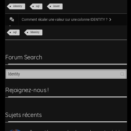
iden­ti­ty
sql
insert
Com­ment réca­ler une valeur sur une colonne IDENTITY ?
sql
Iden­ti­ty
Forum Search
Rejoi­­gnez-nous !
Sujets récents