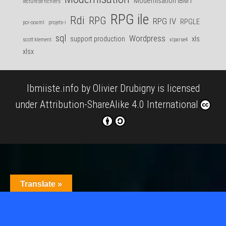
Modernisation IBM i
lecture de fichiers
RPG ile
Rdi
RPG
RPG IV
RPGLE
poi-ooxml
projets-i
sql
Wordpress
support production
xls
scott klement
xlparse4
xlsx
Ibmiiste.info
by
Olivier Drubigny
is licensed
under
Attribution-ShareAlike 4.0 International
Translate »