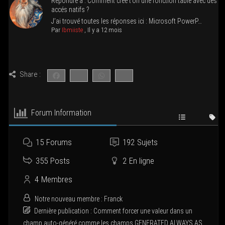
Répondre à : Com­ment crée t’on une fonc­tion table avec des
accés natifs ?
J’ai trou­vé toutes les réponses ici : Micro­soft PowerP…
Par
Ibmiiste
,
Il y a 12 mois
Share :
Forum Infor­ma­tion
15
Forums
192
Sujets
355
Posts
2
En ligne
4
Membres
Notre nou­veau membre :
Franck
Der­nière publi­ca­tion :
Com­ment for­cer une valeur dans un
champ auto-géné­ré comme les champs GENERATED ALWAYS AS