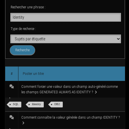
g
Recher­cher une phrase :
a
t
i
o
Type de recherce :
n
#
Pos­ter un titre
Com­ment for­cer une valeur dans un champ auto-géné­ré comme
les champs GENERATED ALWAYS AS IDENTITY ?
SQL
Iden­ti­ty
DB2
Com­ment connaître la valeur géné­rée dans un champ IDENTITY ?