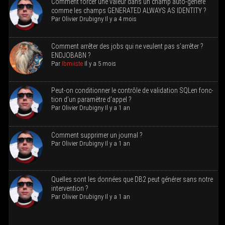
Com­ment for­cer une valeur dans un champ auto-géné­ré
comme les champs GENERATED ALWAYS AS IDENTITY ?
Par
Oli­vier Dru­bi­gny
Il y a 4 mois
Com­ment arrê­ter des jobs qui ne veulent pas s’ar­rê­ter ?
ENDJOBABN ?
Par
Ibmiiste
Il y a 5 mois
Peut-on condi­tion­ner le contrôle de vali­da­tion SQLen fonc­
tion d’un para­mètre d’appel ?
Par
Oli­vier Dru­bi­gny
Il y a 1 an
Com­ment sup­pri­mer un journal ?
Par
Oli­vier Dru­bi­gny
Il y a 1 an
Quelles sont les don­nées que DB2 peut géné­rer sans notre
intervention ?
Par
Oli­vier Dru­bi­gny
Il y a 1 an