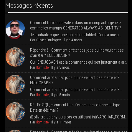
Mes­sages récents
Com­ment for­cer une valeur dans un champ auto-géné­ré
comme les champs GENERATED ALWAYS AS IDENTITY ?
Je sou­haite copier une table d’une biblio­thèque à une a…
Par
Oli­vier Dru­bi­gny
,
Il y a 4 mois
Répondre à : Com­ment arrê­ter des jobs qui ne veulent pas
s’ar­rê­ter ? ENDJOBABN ?
Oui, ENDJOBABN est la com­mande qui sert jus­te­ment à arr…
Par
Ibmiiste
,
Il y a 5 mois
Com­ment arrê­ter des jobs qui ne veulent pas s’ar­rê­ter ?
ENDJOBABN ?
Com­ment arrê­ter des jobs qui ne veulent pas s’arrêter ? …
Par
Ibmiiste
,
Il y a 5 mois
RE : En SQL, com­ment trans­for­mer une colonne de type
Date en décimal ?
@olivierdrubigny ou alors en uti­li­sant int(VARCHAR_FORM…
Par
Ibmiiste
,
Il y a 11 mois