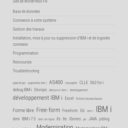
Site de WordPress-FR
Base de données
Connexion à votre système
Gestion des travaux
Installation, mise à jour ou suppression d'IBM i et de logiciels
connexes
Programmation
Ressources
Troubleshooting
AS400
CLLE
Db2 for i
apache poi
apprendre ibm i
classpath
debug IBM i
Devops
découvrir ibm i
développement
développement IBM i
Excel
fichiers bureautiques
IBM i
Free-form
Forme libre
Freeform
Git
ibm-i
ibmi
IBM i 7.5
ifs
Ile
iSeries
JAVA
joblog
ibm i en ligne
jar
Modernisation