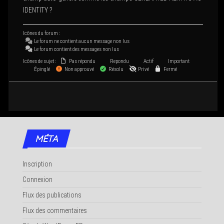
IDENTITY ?
Icônes du forum :
Le forum ne contient aucun mes­sage non lus
Le forum contient des mes­sages non lus
Icônes de sujet :
Pas répondu
Repondu
Actif
Important
Épinglé
Non approuvé
Résolu
Privé
Fermé
MÉTA
Inscription
Connexion
Flux des publications
Flux des commentaires